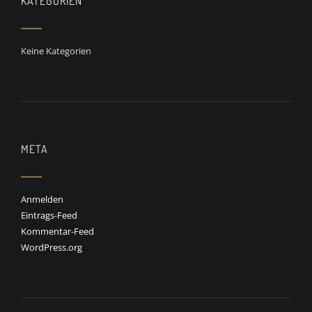
KATEGORIEN
Keine Kategorien
META
Anmelden
Eintrags-Feed
Kommentar-Feed
WordPress.org