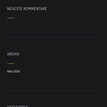
NEUESTE KOMMENTARE
ARCHIV
Mai 2026