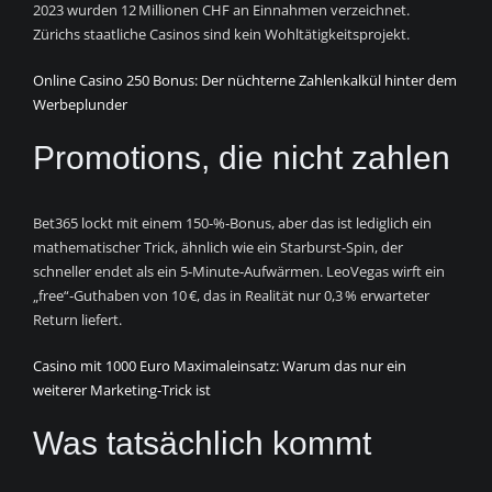
2023 wurden 12 Millionen CHF an Einnahmen verzeichnet.
Zürichs staatliche Casinos sind kein Wohltätigkeitsprojekt.
Online Casino 250 Bonus: Der nüchterne Zahlenkalkül hinter dem
Werbeplunder
Promotions, die nicht zahlen
Bet365 lockt mit einem 150‑%‑Bonus, aber das ist lediglich ein
mathematischer Trick, ähnlich wie ein Starburst‑Spin, der
schneller endet als ein 5‑Minute‑Aufwärmen. LeoVegas wirft ein
„free“‑Guthaben von 10 €, das in Realität nur 0,3 % erwarteter
Return liefert.
Casino mit 1000 Euro Maximal­einsatz: Warum das nur ein
weiterer Marketing‑Trick ist
Was tatsächlich kommt