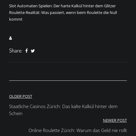
Slot Automaten Spielen: Der harte Kalkül hinter dem Glitzer
Roulette-Realität: Was passiert, wenn beim Roulette die Null
kommt
Share:
Beitragsnavigation
OLDER POST
Staatliche Casinos Zürich: Das kalte Kalkül hinter dem
Schein
NEWER POST
Online Roulette Zürich: Warum das Geld nie rollt