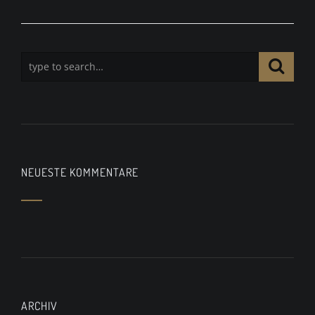
NEUESTE KOMMENTARE
ARCHIV