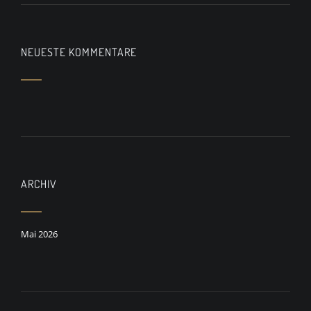
NEUESTE KOMMENTARE
ARCHIV
Mai 2026