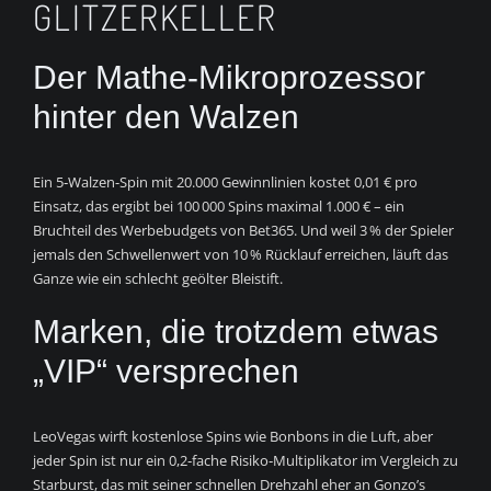
GLITZERKELLER
Der Mathe‑Mikroprozessor
hinter den Walzen
Ein 5‑Walzen-Spin mit 20.000 Gewinnlinien kostet 0,01 € pro
Einsatz, das ergibt bei 100 000 Spins maximal 1.000 € – ein
Bruchteil des Werbebudgets von Bet365. Und weil 3 % der Spieler
jemals den Schwellenwert von 10 % Rücklauf erreichen, läuft das
Ganze wie ein schlecht geölter Bleistift.
Marken, die trotzdem etwas
„VIP“ versprechen
LeoVegas wirft kostenlose Spins wie Bonbons in die Luft, aber
jeder Spin ist nur ein 0,2‑fache Risiko‑Multiplikator im Vergleich zu
Starburst, das mit seiner schnellen Drehzahl eher an Gonzo’s