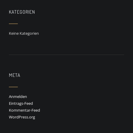
KATEGORIEN
Keine Kategorien
META
Anmelden
Eintrags-Feed
Kommentar-Feed
WordPress.org