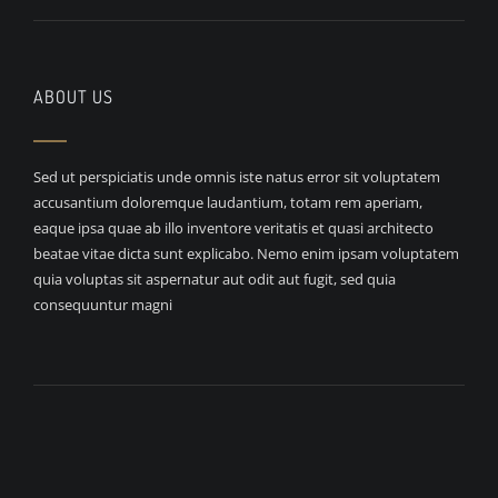
ABOUT US
Sed ut perspiciatis unde omnis iste natus error sit voluptatem
accusantium doloremque laudantium, totam rem aperiam,
eaque ipsa quae ab illo inventore veritatis et quasi architecto
beatae vitae dicta sunt explicabo. Nemo enim ipsam voluptatem
quia voluptas sit aspernatur aut odit aut fugit, sed quia
consequuntur magni