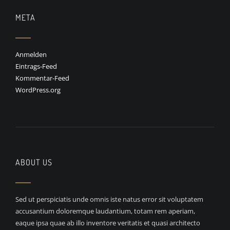
META
Anmelden
Eintrags-Feed
Kommentar-Feed
WordPress.org
ABOUT US
Sed ut perspiciatis unde omnis iste natus error sit voluptatem
accusantium doloremque laudantium, totam rem aperiam,
eaque ipsa quae ab illo inventore veritatis et quasi architecto