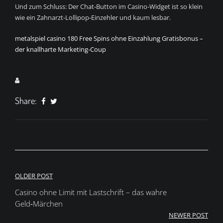
Und zum Schluss: Der Chat‑Button im Casino‑Widget ist so klein
wie ein Zahnarzt‑Lollipop‑Einzehler und kaum lesbar.
metalspiel casino 180 Free Spins ohne Einzahlung Gratisbonus –
der knallharte Marketing-Coup
Share:
Beitragsnavigation
OLDER POST
Casino ohne Limit mit Lastschrift – das wahre
Geld‑Märchen
NEWER POST