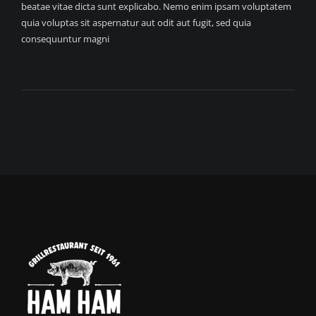
beatae vitae dicta sunt explicabo. Nemo enim ipsam voluptatem
quia voluptas sit aspernatur aut odit aut fugit, sed quia
consequuntur magni