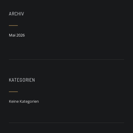
ARCHIV
Mai 2026
KATEGORIEN
Keine Kategorien