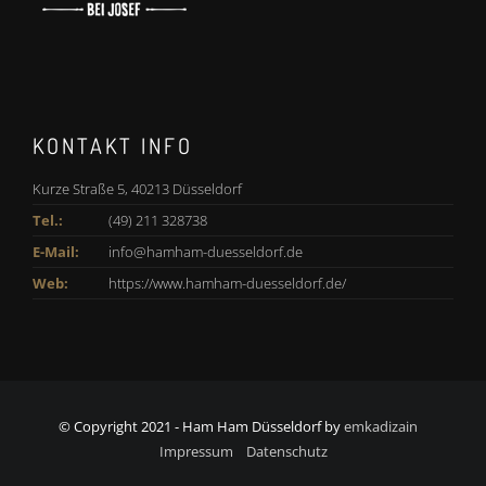
KONTAKT INFO
Kurze Straße 5, 40213 Düsseldorf
Tel.:
(49) 211 328738
E-Mail:
info@hamham-duesseldorf.de
Web:
https://www.hamham-duesseldorf.de/
© Copyright 2021 - Ham Ham Düsseldorf by
emkadizain
Impressum
Datenschutz