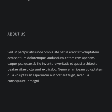
ABOUT US
Sed ut perspiciatis unde omnis iste natus error sit voluptatem
accusantium doloremque laudantium, totam rem aperiam,
eaque ipsa quae ab illo inventore veritatis et quasi architecto
beatae vitae dicta sunt explicabo. Nemo enim ipsam voluptatem
quia voluptas sit aspernatur aut odit aut fugit, sed quia
consequuntur magni