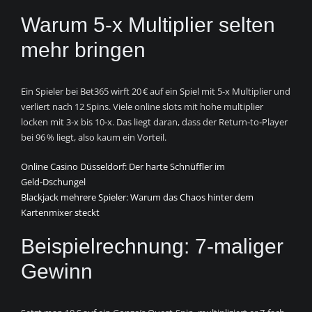
Warum 5‑x Multiplier selten
mehr bringen
Ein Spieler bei Bet365 wirft 20 € auf ein Spiel mit 5‑x Multiplier und
verliert nach 12 Spins. Viele online slots mit hohe multiplier
locken mit 3‑x bis 10‑x. Das liegt daran, dass der Return‑to‑Player
bei 96 % liegt, also kaum ein Vorteil.
Online Casino Düsseldorf: Der harte Schnüffler im
Geld‑Dschungel
Blackjack mehrere Spieler: Warum das Chaos hinter dem
Kartenmixer steckt
Beispielrechnung: 7‑maliger
Gewinn