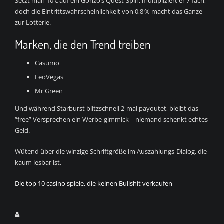
Setzt man 10 € auf ein Gonzo’s Quest‑Spin, multipliziert er 7‑fach,
doch die Eintrittswahrscheinlichkeit von 0,8 % macht das Ganze
zur Lotterie.
Marken, die den Trend treiben
Casumo
LeoVegas
Mr Green
Und während Starburst blitzschnell 2‑mal payoutet, bleibt das
“free” Versprechen ein Werbe‑gimmick – niemand schenkt echtes
Geld.
Wütend über die winzige Schriftgröße im Auszahlungs‑Dialog, die
kaum lesbar ist.
Die top 10 casino spiele, die keinen Bullshit verkaufen