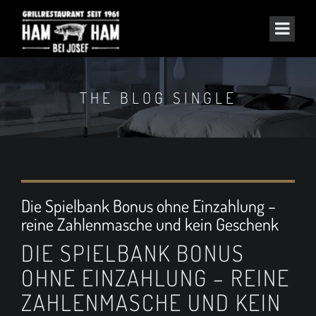
THE BLOG SINGLE
Die Spielbank Bonus ohne Einzahlung –
reine Zahlenmasche und kein Geschenk
DIE SPIELBANK BONUS
OHNE EINZAHLUNG – REINE
ZAHLENMASCHE UND KEIN