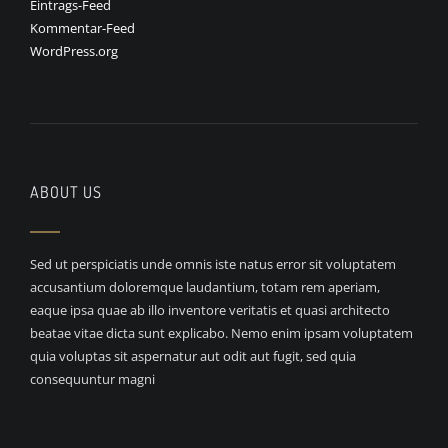
Eintrags-Feed
Kommentar-Feed
WordPress.org
ABOUT US
Sed ut perspiciatis unde omnis iste natus error sit voluptatem
accusantium doloremque laudantium, totam rem aperiam,
eaque ipsa quae ab illo inventore veritatis et quasi architecto
beatae vitae dicta sunt explicabo. Nemo enim ipsam voluptatem
quia voluptas sit aspernatur aut odit aut fugit, sed quia
consequuntur magni