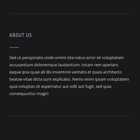
ABOUT US
Sed ut perspiciatis unde omnis iste natus error sit voluptatem
accusantium doloremque laudantium, totam rem aperiam,
eaque ipsa quae ab illo inventore veritatis et quasi architecto
beatae vitae dicta sunt explicabo. Nemo enim ipsam voluptatem
quia voluptas sit aspernatur aut odit aut fugit, sed quia
consequuntur magni