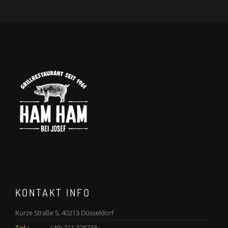
KONTAKT INFO
Kurze Straße 5, 40213 Düsseldorf
Tel.:
(49) 211 328738