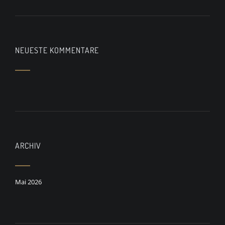
NEUESTE KOMMENTARE
ARCHIV
Mai 2026