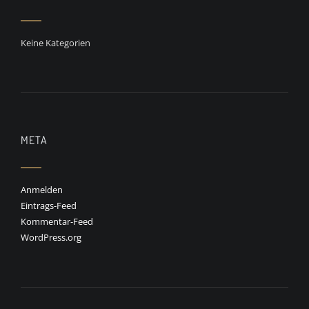
Keine Kategorien
META
Anmelden
Eintrags-Feed
Kommentar-Feed
WordPress.org