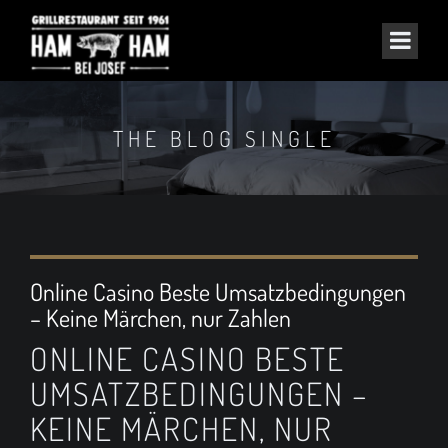
THE BLOG SINGLE
Online Casino Beste Umsatzbedingungen
– Keine Märchen, nur Zahlen
ONLINE CASINO BESTE
UMSATZBEDINGUNGEN –
KEINE MÄRCHEN, NUR