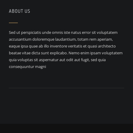
ABOUT US
Sed ut perspiciatis unde omnis iste natus error sit voluptatem
accusantium doloremque laudantium, totam rem aperiam,
eaque ipsa quae ab illo inventore veritatis et quasi architecto
beatae vitae dicta sunt explicabo. Nemo enim ipsam voluptatem
quia voluptas sit aspernatur aut odit aut fugit, sed quia
consequuntur magni