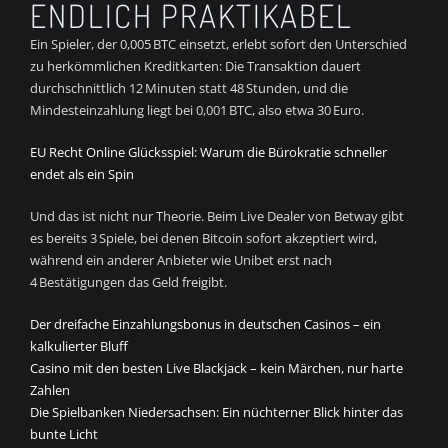
ENDLICH PRAKTIKABEL
Ein Spieler, der 0,005 BTC einsetzt, erlebt sofort den Unterschied
zu herkömmlichen Kreditkarten: Die Transaktion dauert
durchschnittlich 12 Minuten statt 48 Stunden, und die
Mindesteinzahlung liegt bei 0,001 BTC, also etwa 30 Euro.
EU Recht Online Glücksspiel: Warum die Bürokratie schneller
endet als ein Spin
Und das ist nicht nur Theorie. Beim Live Dealer von Betway gibt
es bereits 3 Spiele, bei denen Bitcoin sofort akzeptiert wird,
während ein anderer Anbieter wie Unibet erst nach
4 Bestätigungen das Geld freigibt.
Der dreifache Einzahlungsbonus in deutschen Casinos – ein
kalkulierter Bluff
Casino mit den besten Live Blackjack – kein Märchen, nur harte
Zahlen
Die Spielbanken Niedersachsen: Ein nüchterner Blick hinter das
bunte Licht