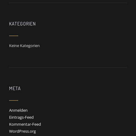
KATEGORIEN
Keine Kategorien
META
Anmelden
Eintrags-Feed
Kommentar-Feed
WordPress.org