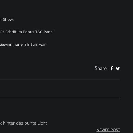
ur Show.
9‑Pt‑Schrift im Bonus‑T&C‑Panel.
Gewinn nur ein Irrtum war
Share:
k hinter das bunte Licht
NEWER POST