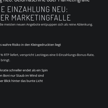
E EINZAHLUNG NEU:
ER MARKETINGFALLE
ie meisten neuen Angebote entpuppen sich als reine Ablenkung.
wahre Risiko in den Kleingedruckten liegt
8 % RTP liefert, verspricht LeoVegas eine 0‑Einzahlungs‑Bonus‑Rate,
bringt.
ratie schneller endet als ein Spin
en Boni nur Staub im Wind sind
r Blick hinter das bunte Licht