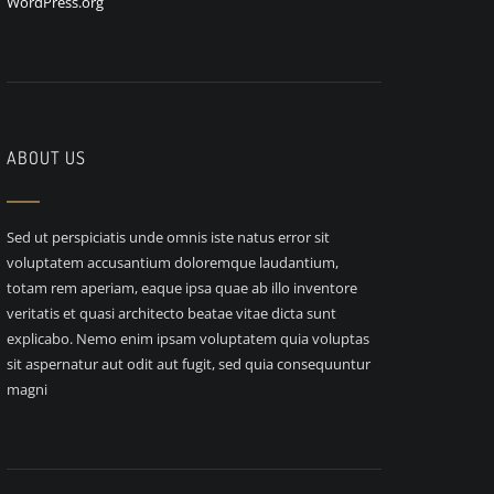
WordPress.org
ABOUT US
Sed ut perspiciatis unde omnis iste natus error sit
voluptatem accusantium doloremque laudantium,
totam rem aperiam, eaque ipsa quae ab illo inventore
veritatis et quasi architecto beatae vitae dicta sunt
explicabo. Nemo enim ipsam voluptatem quia voluptas
sit aspernatur aut odit aut fugit, sed quia consequuntur
magni