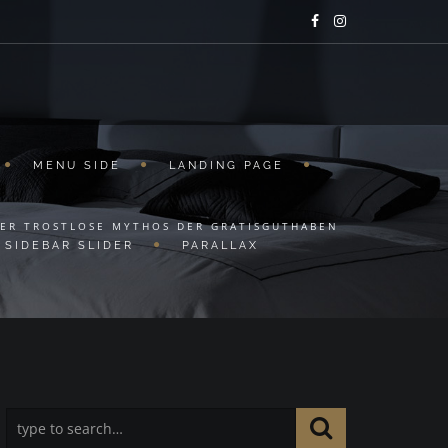
MENU SIDE
LANDING PAGE
DER TROSTLOSE MYTHOS DER GRATISGUTHABEN
SIDEBAR SLIDER
PARALLAX