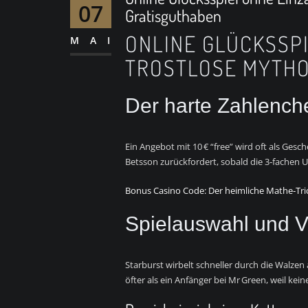
07
Gratisguthaben
ONLINE GLÜCKSSPI
MAI
TROSTLOSE MYTHO
Der harte Zahlench
Ein Angebot mit 10 € “free” wird oft als Gesch
Betsson zurückfordert, sobald die 3‑fachen 
Bonus Casino Code: Der heimliche Mathe‑Tri
Spielauswahl und Vol
Starburst wirbelt schneller durch die Walzen 
öfter als ein Anfänger bei Mr Green, weil kei