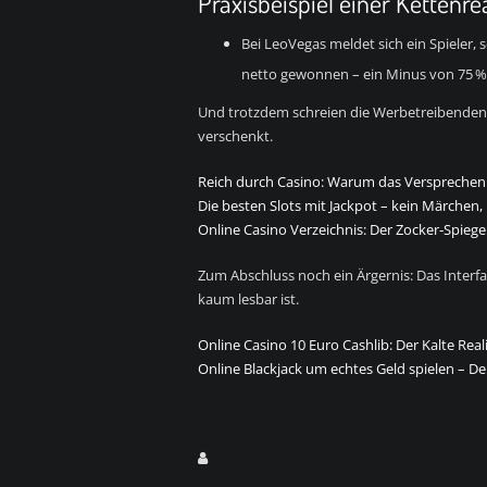
Praxisbeispiel einer Kettenre
Bei LeoVegas meldet sich ein Spieler, s
netto gewonnen – ein Minus von 75 % 
Und trotzdem schreien die Werbetreibenden: “
verschenkt.
Reich durch Casino: Warum das Versprechen e
Die besten Slots mit Jackpot – kein Märchen,
Online Casino Verzeichnis: Der Zocker‑Spiege
Zum Abschluss noch ein Ärgernis: Das Interfac
kaum lesbar ist.
Online Casino 10 Euro Cashlib: Der Kalte Real
Online Blackjack um echtes Geld spielen – D