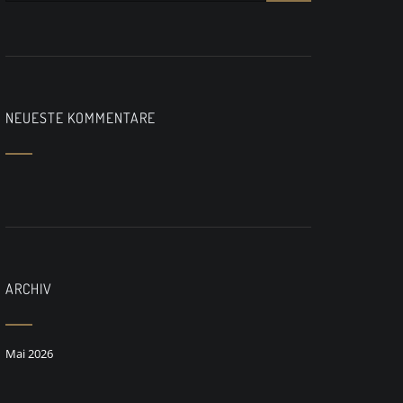
NEUESTE KOMMENTARE
ARCHIV
Mai 2026