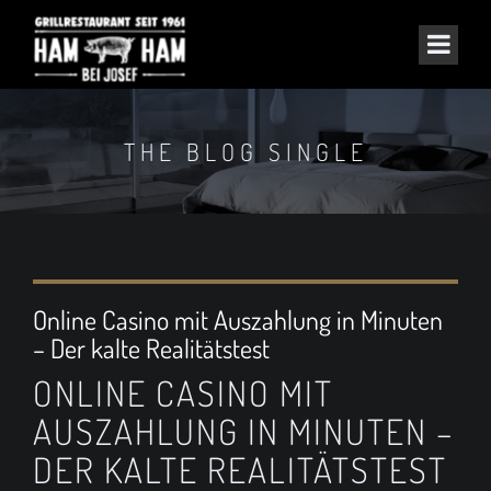
THE BLOG SINGLE
Online Casino mit Auszahlung in Minuten
– Der kalte Realitätstest
ONLINE CASINO MIT
AUSZAHLUNG IN MINUTEN –
DER KALTE REALITÄTSTEST