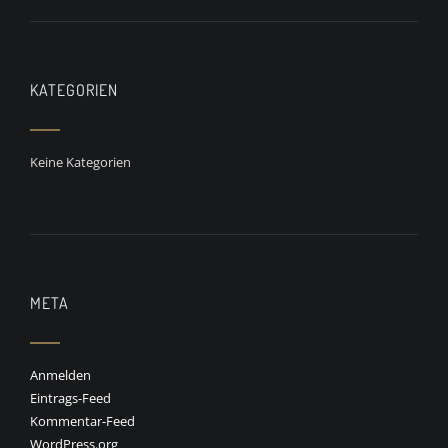
KATEGORIEN
Keine Kategorien
META
Anmelden
Eintrags-Feed
Kommentar-Feed
WordPress.org