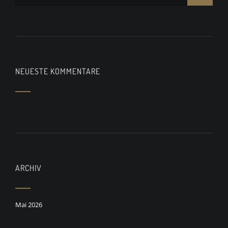
NEUESTE KOMMENTARE
ARCHIV
Mai 2026