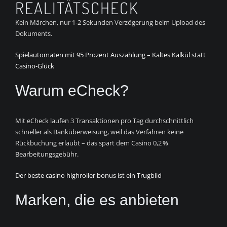
REALITÄTSCHECK
Kein Märchen, nur 1‑2 Sekunden Verzögerung beim Upload des
Dokuments.
Spielautomaten mit 95 Prozent Auszahlung – Kaltes Kalkül statt
Casino‑Glück
Warum eCheck?
Mit eCheck laufen 3 Transaktionen pro Tag durchschnittlich
schneller als Banküberweisung, weil das Verfahren keine
Rückbuchung erlaubt – das spart dem Casino 0,2 %
Bearbeitungsgebühr.
Der beste casino highroller bonus ist ein Trugbild
Marken, die es anbieten