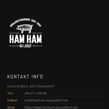
KONTAKT INFO
Kurze Straße 5, 40213 Düsseldorf
Tel.:
(49) 211 328738
E-Mail:
info@hamham-duesseldorf.de
Web:
https://www.hamham-duesseldorf.de/