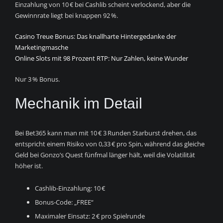
Einzahlung von 10 € bei Cashlib scheint verlockend, aber die
Gewinnrate liegt bei knappen 92 %.
Casino Treue Bonus: Das knallharte Hintergedanke der
Marketingmasche
Online Slots mit 98 Prozent RTP: Nur Zahlen, keine Wunder
Nur 3 % Bonus.
Mechanik im Detail
Bei Bet365 kann man mit 10 € 3 Runden Starburst drehen, das
entspricht einem Risiko von 0,33 € pro Spin, während das gleiche
Geld bei Gonzo’s Quest fünfmal länger hält, weil die Volatilität
höher ist.
Cashlib‑Einzahlung: 10 €
Bonus‑Code: „FREE“
Maximaler Einsatz: 2 € pro Spielrunde