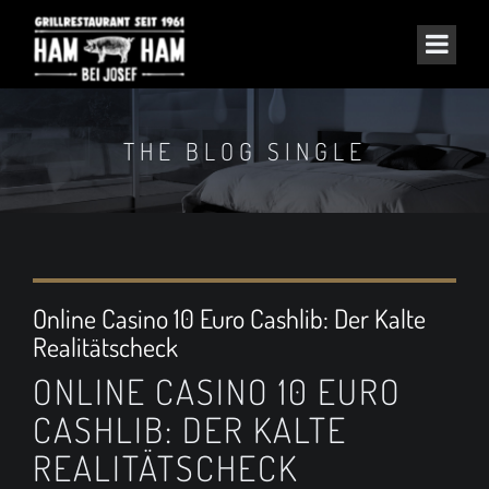
THE BLOG SINGLE
Online Casino 10 Euro Cashlib: Der Kalte
Realitätscheck
ONLINE CASINO 10 EURO
CASHLIB: DER KALTE
REALITÄTSCHECK