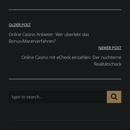
Beitragsnavigation
OLDER POST
Online Casino Anbieter: Wer überlebt das
Bonus‑Maserverfahren?
NEWER POST
Online Casino mit eCheck einzahlen: Der nüchterne
Realitätscheck