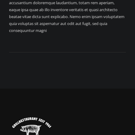
accusantium doloremque laudantium, totam rem aperiam,
eaque ipsa quae ab illo inventore veritatis et quasi architecto
beatae vitae dicta sunt explicabo. Nemo enim ipsam voluptatem
quia voluptas sit aspernatur aut odit aut fugit, sed quia
consequuntur magni