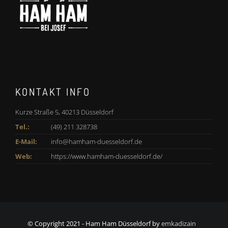
KONTAKT INFO
Kurze Straße 5, 40213 Düsseldorf
Tel.:
(49) 211 328738
E-Mail:
info@hamham-duesseldorf.de
Web:
https://www.hamham-duesseldorf.de/
© Copyright 2021 - Ham Ham Düsseldorf by
emkadizain