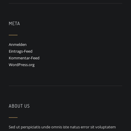
META
Anmelden
Eintrags-Feed
Kommentar-Feed
WordPress.org
ABOUT US
Sed ut perspiciatis unde omnis iste natus error sit voluptatem