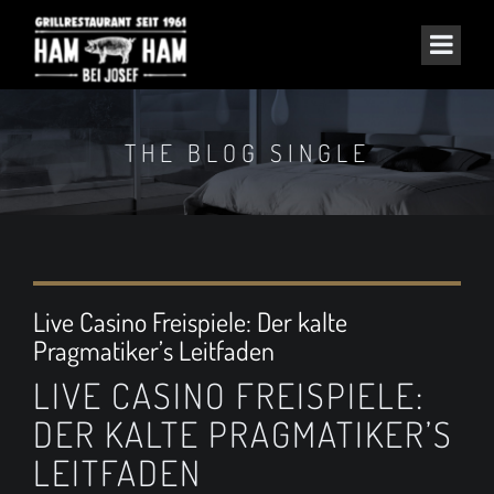
THE BLOG SINGLE
Live Casino Freispiele: Der kalte
Pragmatiker’s Leitfaden
LIVE CASINO FREISPIELE:
DER KALTE PRAGMATIKER’S
LEITFADEN