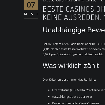
07
BESTE CASINOS O
MAI
KEINE AUSREDEN,
Unabhängige Bewe
Bet365 liefert 1,5 % Cash‑back, aber bei 30 E
„gift“, doch das ist keine Wohltat, sondern re
0,02 € pro Spin einbringen – praktisch nichts.
Was wirklich zählt
Drei Kriterien bestimmen das Ranking:
Lizenzstatus (z. B. Malta, 2023 erneuer
Auszahlungsquote über 96 %
Keine Länder‑ oder Gerät‑Sperren