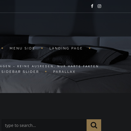
MENU SIDE
LANDING PAGE
NGEN – KEINE AUSREDEN, NUR HARTE FAKTEN
SIDEBAR SLIDER
PARALLAX