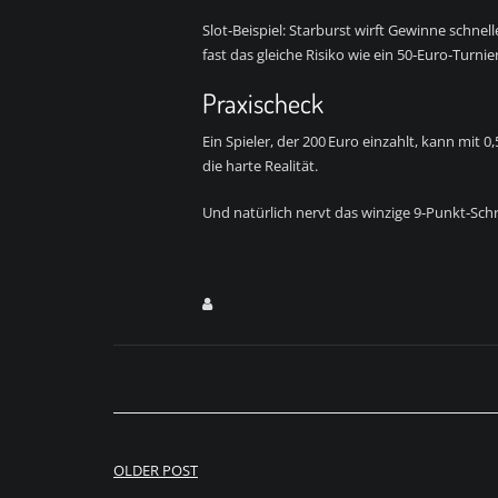
Slot‑Beispiel: Starburst wirft Gewinne schnell
fast das gleiche Risiko wie ein 50‑Euro‑Turnier
Praxischeck
Ein Spieler, der 200 Euro einzahlt, kann mit
die harte Realität.
Und natürlich nervt das winzige 9‑Punkt‑Schr
Beitragsnavigation
OLDER POST