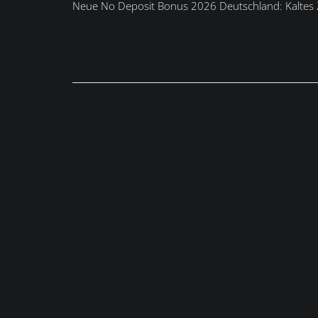
Neue No Deposit Bonus 2026 Deutschland: Kaltes Z