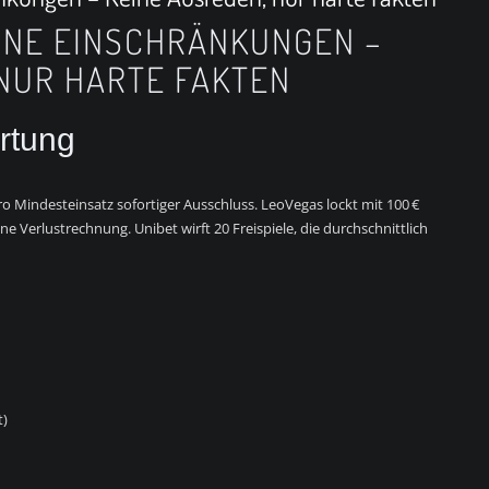
HNE EINSCHRÄNKUNGEN –
 NUR HARTE FAKTEN
rtung
uro Mindesteinsatz sofortiger Ausschluss. LeoVegas lockt mit 100 €
ine Verlustrechnung. Unibet wirft 20 Freispiele, die durchschnittlich
t)