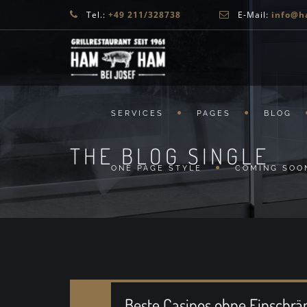
Tel.:
+49 211/328738
E-Mail:
info@h
SERVICES
PAGES
BLOG
THE BLOG SINGLE
ONE PAGE STYLE
COMING SOO
Beste Casinos ohne Einschrä