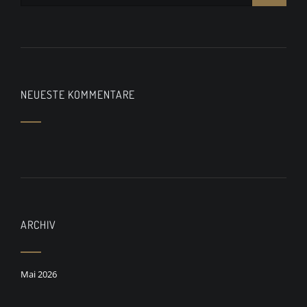
NEUESTE KOMMENTARE
ARCHIV
Mai 2026