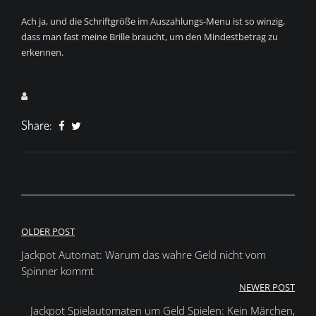
Ach ja, und die Schriftgröße im Auszahlungs‑Menu ist so winzig,
dass man fast meine Brille braucht, um den Mindestbetrag zu
erkennen.
Share:
Beitragsnavigation
OLDER POST
Jackpot Automat: Warum das wahre Geld nicht vom
Spinner kommt
NEWER POST
Jackpot Spielautomaten um Geld Spielen: Kein Märchen,