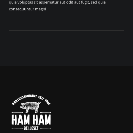
quia voluptas sit aspernatur aut odit aut fugit, sed quia
consequuntur magni