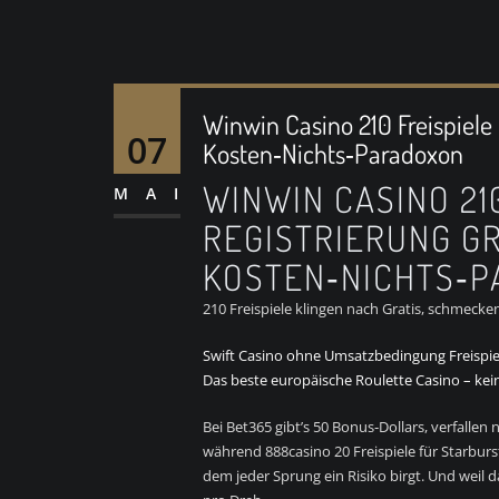
Winwin Casino 210 Freispiele 
07
Kosten‑Nichts‑Paradoxon
WINWIN CASINO 21
MAI
REGISTRIERUNG GR
KOSTEN‑NICHTS‑
210 Freispiele klingen nach Gratis, schmeck
Swift Casino ohne Umsatzbedingung Freispiele
Das beste europäische Roulette Casino – kein
Bei Bet365 gibt’s 50 Bonus‑Dollars, verfallen
während 888casino 20 Freispiele für Starburst
dem jeder Sprung ein Risiko birgt. Und weil da