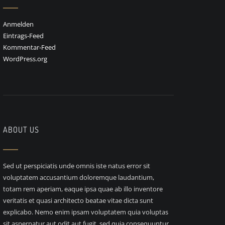
Anmelden
Eintrags-Feed
Kommentar-Feed
WordPress.org
ABOUT US
Sed ut perspiciatis unde omnis iste natus error sit
voluptatem accusantium doloremque laudantium,
totam rem aperiam, eaque ipsa quae ab illo inventore
veritatis et quasi architecto beatae vitae dicta sunt
explicabo. Nemo enim ipsam voluptatem quia voluptas
sit aspernatur aut odit aut fugit, sed quia consequuntur