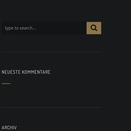
NEUESTE KOMMENTARE
ARCHIV