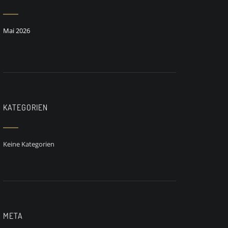
Mai 2026
KATEGORIEN
Keine Kategorien
META