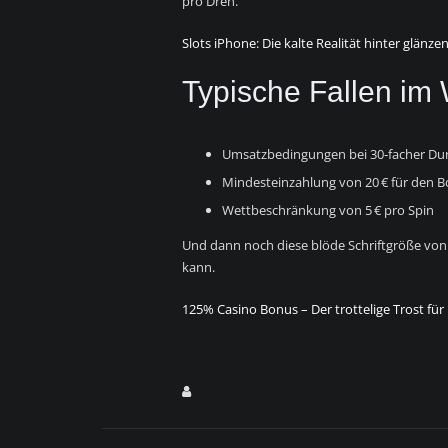
pro Dreh.
Slots iPhone: Die kalte Realität hinter glä
Typische Fallen im
Umsatzbedingungen bei 30‑facher Du
Mindesteinzahlung von 20 € für den 
Wettbeschränkung von 5 € pro Spin
Und dann noch diese blöde Schriftgröße von
kann.
125% Casino Bonus – Der trottelige Trost für 