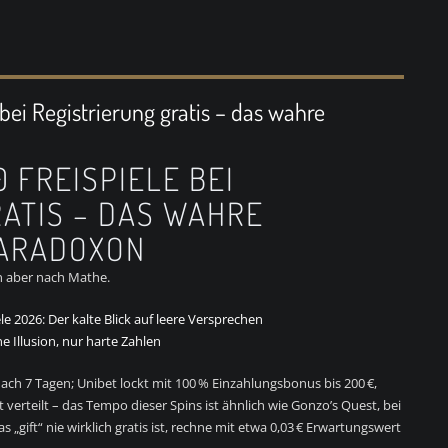
bei Registrierung gratis – das wahre
0 FREISPIELE BEI
ATIS – DAS WAHRE
PARADOXON
en aber nach Mathe.
 2026: Der kalte Blick auf leere Versprechen
e Illusion, nur harte Zahlen
 nach 7 Tagen; Unibet lockt mit 100 % Einzahlungsbonus bis 200 €,
 verteilt – das Tempo dieser Spins ist ähnlich wie Gonzo’s Quest, bei
s „gift“ nie wirklich gratis ist, rechne mit etwa 0,03 € Erwartungswert