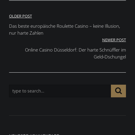
Beitragsnavigation
OLDER POST
Das beste europäische Roulette Casino – keine Illusion,
nur harte Zahlen
NEWER POST
Online Casino Düsseldorf: Der harte Schnüffler im
Geld‑Dschungel