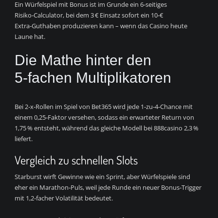
Ein Würfelspiel mit Bonus ist im Grunde ein 6‑seitiges
Risiko‑Calculator, bei dem 3 € Einsatz sofort ein 10‑€
Extra‑Guthaben produzieren kann – wenn das Casino heute
Laune hat.
Die Mathe hinter den
5‑fachen Multiplikatoren
Bei 2‑x‑Rollen im Spiel von Bet365 wird jede 1‑zu‑4‑Chance mit
einem 0,25‑Faktor versehen, sodass ein erwarteter Return von
1,75 % entsteht, während das gleiche Modell bei 888casino 2,3 %
liefert.
Vergleich zu schnellen Slots
Starburst wirft Gewinne wie ein Sprint, aber Würfelspiele sind
eher ein Marathon‑Puls, weil jede Runde ein neuer Bonus‑Trigger
mit 1,2‑facher Volatilität bedeutet.