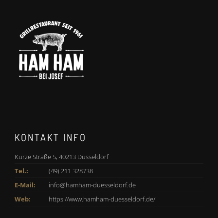
KONTAKT INFO
Kurze Straße 5, 40213 Düsseldorf
Tel.:
(49) 211 328738
E-Mail:
info@hamham-duesseldorf.de
Web:
https://www.hamham-duesseldorf.de/