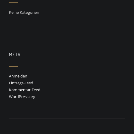
Keine Kategorien
META
Anmelden
Eintrags-Feed
Kommentar-Feed
WordPress.org