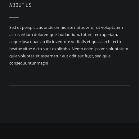
ABOUT US
Sed ut perspiciatis unde omnis iste natus error sit voluptatem
accusantium doloremque laudantium, totam rem aperiam,
eaque ipsa quae ab illo inventore veritatis et quasi architecto
beatae vitae dicta sunt explicabo. Nemo enim ipsam voluptatem
quia voluptas sit aspernatur aut odit aut fugit, sed quia
consequuntur magni