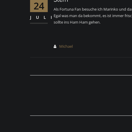
24
Als Fortuna Fan besuche ich Marinko und d
Egal was man da bekommt, es ist immer frisch
JULI
sollte ins Ham Ham gehen.
Michael
Beitragsnavigation