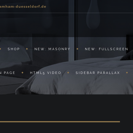
amham-duesseldorf.de
SHOP
NEW: MASONRY
NEW: FULLSCREEN
N PAGE
HTML5 VIDEO
SIDEBAR PARALLAX