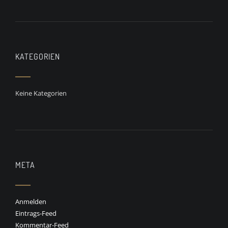
KATEGORIEN
Keine Kategorien
META
Anmelden
Eintrags-Feed
Kommentar-Feed