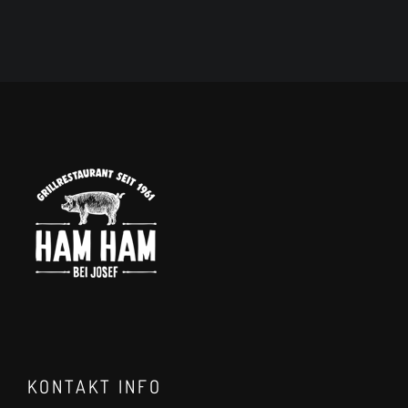
KONTAKT INFO