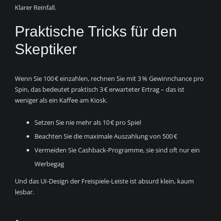
Klarer Reinfall.
Praktische Tricks für den
Skeptiker
Wenn Sie 100 € einzahlen, rechnen Sie mit 3 % Gewinnchance pro
Spin, das bedeutet praktisch 3 € erwarteter Ertrag – das ist
weniger als ein Kaffee am Kiosk.
Setzen Sie nie mehr als 10 € pro Spiel
Beachten Sie die maximale Auszahlung von 500 €
Vermeiden Sie Cashback‑Programme, sie sind oft nur ein
Werbegag
Und das UI‑Design der Freispiele‑Leiste ist absurd klein, kaum
lesbar.