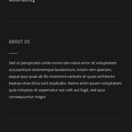
WordPress.org
ABOUT US
Sed ut perspiciatis unde omnis iste natus error sit voluptatem
accusantium doloremque laudantium, totam rem aperiam,
eaque ipsa quae ab illo inventore veritatis et quasi architecto
beatae vitae dicta sunt explicabo. Nemo enim ipsam voluptatem
quia voluptas sit aspernatur aut odit aut fugit, sed quia
consequuntur magni