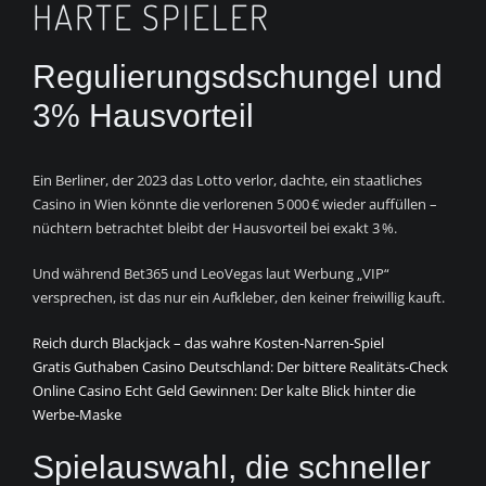
HARTE SPIELER
Regulierungsdschungel und
3% Hausvorteil
Ein Berliner, der 2023 das Lotto verlor, dachte, ein staatliches
Casino in Wien könnte die verlorenen 5 000 € wieder auffüllen –
nüchtern betrachtet bleibt der Hausvorteil bei exakt 3 %.
Und während Bet365 und LeoVegas laut Werbung „VIP“
versprechen, ist das nur ein Aufkleber, den keiner freiwillig kauft.
Reich durch Blackjack – das wahre Kosten‑Narren‑Spiel
Gratis Guthaben Casino Deutschland: Der bittere Realitäts-Check
Online Casino Echt Geld Gewinnen: Der kalte Blick hinter die
Werbe‑Maske
Spielauswahl, die schneller