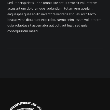
Sed ut perspiciatis unde omnis iste natus error sit voluptatem
accusantium doloremque laudantium, totam rem aperiam,
eaque ipsa quae ab illo inventore veritatis et quasi architecto
beatae vitae dicta sunt explicabo. Nemo enim ipsam voluptatem
quia voluptas sit aspernatur aut odit aut fugit, sed quia
consequuntur magni