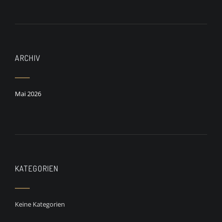
ARCHIV
Mai 2026
KATEGORIEN
Keine Kategorien