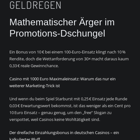
GELDREGEN
Mathematischer Ärger im
Promotions-Dschungel
Ein Bonus von 10 € bei einem 100‑Euro-Einsatz klingt nach 10 %
Rendite, doch die Wettanforderung von 30× macht daraus kaum
0,33 € reale Gewinnchance.
Casino mit 1000 Euro Maximal­einsatz: Warum das nur ein
weiterer Marketing‑Trick ist
Und wenn du beim Spiel Starburst mit 0,25 € Einsatz jede Runde
0,03 € Erwartungswert bekommst, ist das weniger als ein Cent pro
10 Euro Einsatz – genau genug, um den „free“ Slogan zu
verspottet, weil Casinos keine Wohltätigkeit sind.
Der dreifache Einzahlungsbonus in deutschen Casinos – ein
kalkulierter Bluff