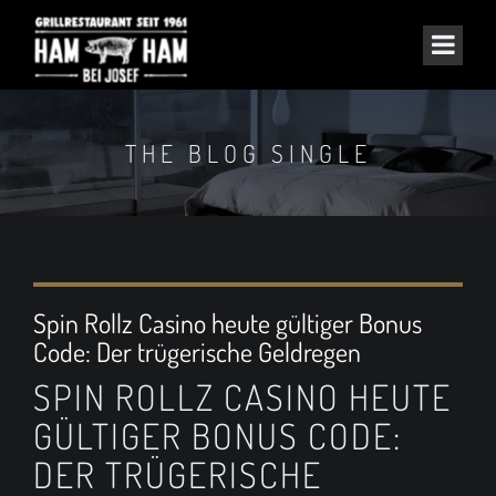
THE BLOG SINGLE
Spin Rollz Casino heute gültiger Bonus
Code: Der trügerische Geldregen
SPIN ROLLZ CASINO HEUTE
GÜLTIGER BONUS CODE:
DER TRÜGERISCHE