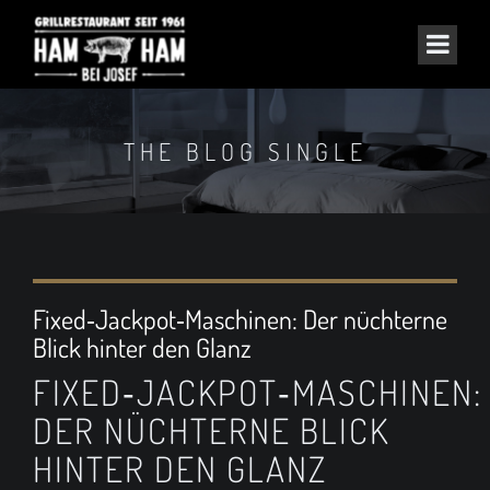
THE BLOG SINGLE
Fixed‑Jackpot‑Maschinen: Der nüchterne
Blick hinter den Glanz
FIXED‑JACKPOT‑MASCHINEN:
DER NÜCHTERNE BLICK
HINTER DEN GLANZ