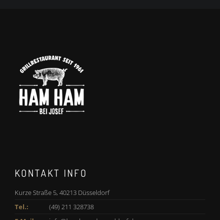
KONTAKT INFO
Kurze Straße 5, 40213 Düsseldorf
Tel.:
(49) 211 328738