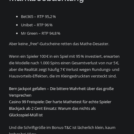
Bet365 – RTP 95,2 %
Unibet – RTP 96 %
Mr Green – RTP 94,8 %
Aber keine „free“‑Gutscheine retten das Mathe‑Desaster.
Wenn ein Spieler 100 € in ein Spiel mit 95 % investiert, erwarten
die Modelle nach 1.000 Spins einen Gesamtverlust von nur 5 €,
aber die Realität zeigt häufig 7 € Verlust wegen Rundungs‑ und
Hausvorteils‑Effekten, die im Kleingedruckten versteckt sind.
Bern Jackpot gefallen – Die bittere Wahrheit über das große
Versprechen
Casino 99 Freispiele: Der harte Mathetest für echte Spieler
Blackjack ab 2 Cent Einsatz: Warum das nichts als
Glücksspiel‑Müll ist
Und die Schriftgröße im Bonus‑T&C ist lächerlich klein, kaum