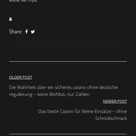
lesbar bei 10 px.
Share:
Beitragsnavigation
OLDER POST
Die Wahrheit über ein sicheres casino ohne deutsche
regulierung – keine Wohltat, nur Zahlen
NEWER POST
Das beste Casino für kleine Einsätze – ohne
Schnickschnack