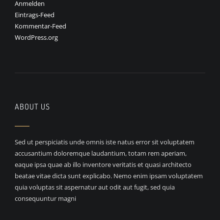
Anmelden
Eintrags-Feed
Kommentar-Feed
WordPress.org
ABOUT US
Sed ut perspiciatis unde omnis iste natus error sit voluptatem
accusantium doloremque laudantium, totam rem aperiam,
eaque ipsa quae ab illo inventore veritatis et quasi architecto
beatae vitae dicta sunt explicabo. Nemo enim ipsam voluptatem
quia voluptas sit aspernatur aut odit aut fugit, sed quia
consequuntur magni