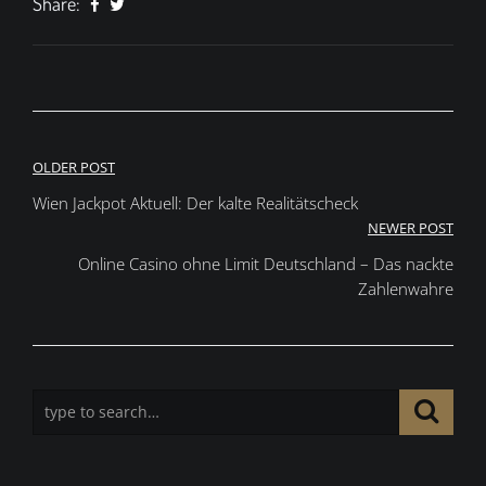
Share:
Beitragsnavigation
OLDER POST
Wien Jackpot Aktuell: Der kalte Realitätscheck
NEWER POST
Online Casino ohne Limit Deutschland – Das nackte
Zahlenwahre