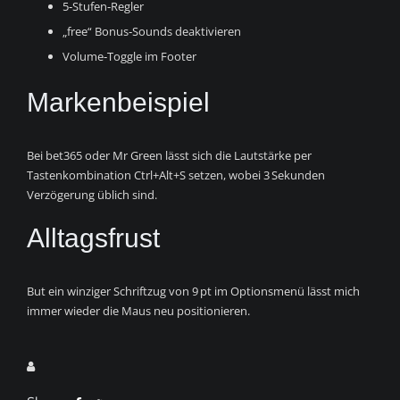
5‑Stufen‑Regler
„free“ Bonus‑Sounds deaktivieren
Volume‑Toggle im Footer
Markenbeispiel
Bei bet365 oder Mr Green lässt sich die Lautstärke per
Tastenkombination Ctrl+Alt+S setzen, wobei 3 Sekunden
Verzögerung üblich sind.
Alltagsfrust
But ein winziger Schriftzug von 9 pt im Optionsmenü lässt mich
immer wieder die Maus neu positionieren.