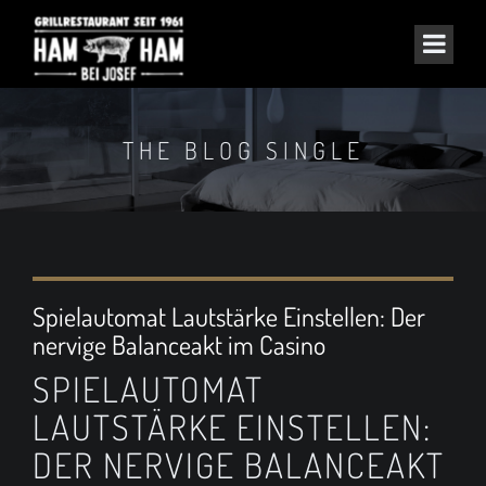
THE BLOG SINGLE
Spielautomat Lautstärke Einstellen: Der
nervige Balanceakt im Casino
SPIELAUTOMAT
LAUTSTÄRKE EINSTELLEN:
DER NERVIGE BALANCEAKT