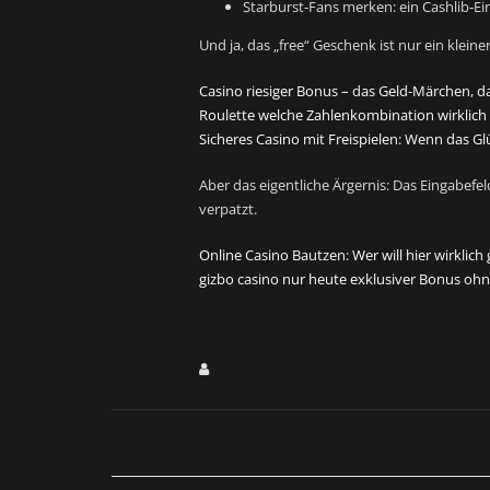
Starburst‑Fans merken: ein Cashlib‑Ei
Und ja, das „free“ Geschenk ist nur ein kleiner
Casino riesiger Bonus – das Geld‑Märchen, da
Roulette welche Zahlenkombination wirklich 
Sicheres Casino mit Freispielen: Wenn das Glü
Aber das eigentliche Ärgernis: Das Eingabefel
verpatzt.
Online Casino Bautzen: Wer will hier wirklic
gizbo casino nur heute exklusiver Bonus ohne