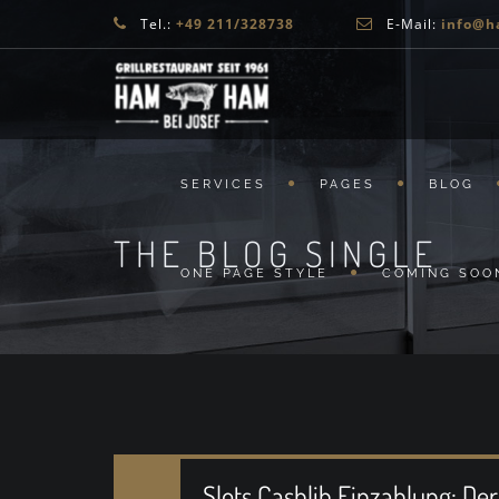
Tel.:
+49 211/328738
E-Mail:
info@h
SERVICES
PAGES
BLOG
THE BLOG SINGLE
ONE PAGE STYLE
COMING SOO
Slots Cashlib Einzahlung: De