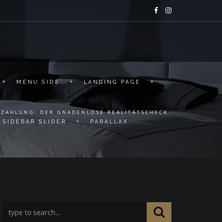
MENU SIDE
LANDING PAGE
INZAHLUNG: DER GNADENLOSE REALITÄTSCHECK
SIDEBAR SLIDER
PARALLAX