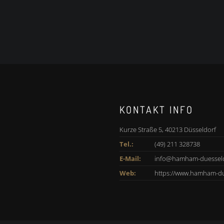
KONTAKT INFO
Kurze Straße 5, 40213 Düsseldorf
Tel.:
(49) 211 328738
E-Mail:
info@hamham-duesseld
Web:
https://www.hamham-du