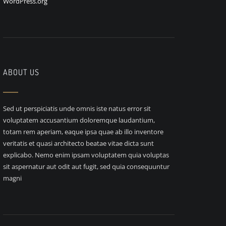
WordPress.org
ABOUT US
Sed ut perspiciatis unde omnis iste natus error sit
voluptatem accusantium doloremque laudantium,
totam rem aperiam, eaque ipsa quae ab illo inventore
veritatis et quasi architecto beatae vitae dicta sunt
explicabo. Nemo enim ipsam voluptatem quia voluptas
sit aspernatur aut odit aut fugit, sed quia consequuntur
magni