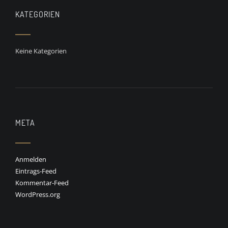
KATEGORIEN
Keine Kategorien
META
Anmelden
Eintrags-Feed
Kommentar-Feed
WordPress.org