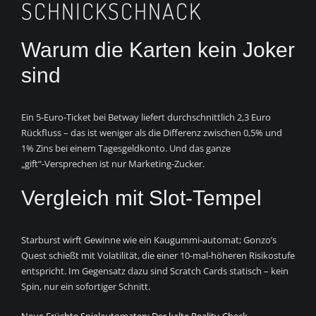
SCHNICKSCHNACK
Warum die Karten kein Joker
sind
Ein 5‑Euro‑Ticket bei Betway liefert durchschnittlich 2,3 Euro
Rückfluss – das ist weniger als die Differenz zwischen 0,5% und
1% Zins bei einem Tagesgeldkonto. Und das ganze
„gift“‑Versprechen ist nur Marketing‑Zucker.
Vergleich mit Slot‑Tempel
Starburst wirft Gewinne wie ein Kaugummi‑automat; Gonzo’s
Quest schießt mit Volatilität, die einer 10‑mal‑höheren Risikostufe
entspricht. Im Gegensatz dazu sind Scratch Cards statisch – kein
Spin, nur ein sofortiger Schnitt.