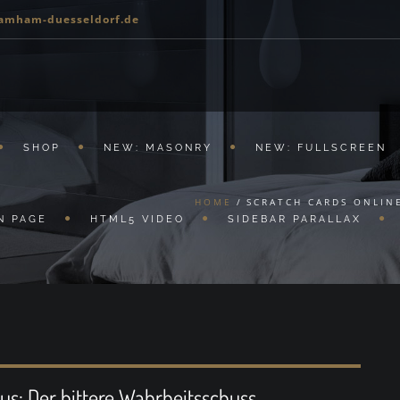
amham-duesseldorf.de
SHOP
NEW: MASONRY
NEW: FULLSCREEN
HOME
SCRATCH CARDS ONLIN
N PAGE
HTML5 VIDEO
SIDEBAR PARALLAX
us: Der bittere Wahrheitsschuss