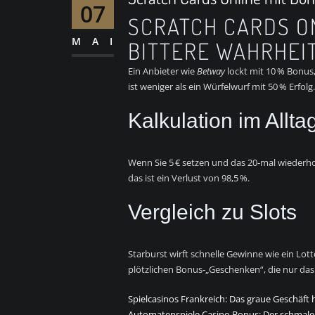
07
SCRATCH CARDS ON
MAI
BITTERE WAHRHEI
Ein Anbieter wie
Betway
lockt mit 10 % Bonus,
ist weniger als ein Würfelwurf mit 50 % Erfolg.
Kalkulation im Allta
Wenn Sie 5 € setzen und das 20‑mal wiederhole
das ist ein Verlust von 98,5 %.
Vergleich zu Slots
Starburst wirft schnelle Gewinne wie ein Lott
plötzlichen Bonus‑„Geschenken“, die nur da
Spielcasinos Frankreich: Das graue Geschäft
Automatenspiele Casino Bonus: Der schmale 