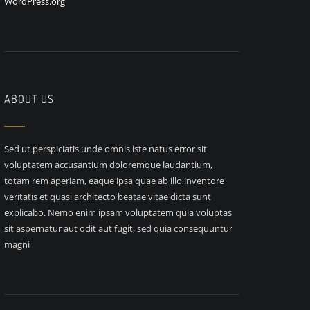
WordPress.org
ABOUT US
Sed ut perspiciatis unde omnis iste natus error sit
voluptatem accusantium doloremque laudantium,
totam rem aperiam, eaque ipsa quae ab illo inventore
veritatis et quasi architecto beatae vitae dicta sunt
explicabo. Nemo enim ipsam voluptatem quia voluptas
sit aspernatur aut odit aut fugit, sed quia consequuntur
magni