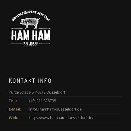
KONTAKT INFO
Kurze Straße 5, 40213 Düsseldorf
Tel.:
(49) 211 328738
E-Mail:
info@hamham-duesseldorf.de
Web:
https://www.hamham-duesseldorf.de/