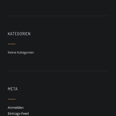
KATEGORIEN
Keine Kategorien
META
Anmelden
Eintrags-Feed