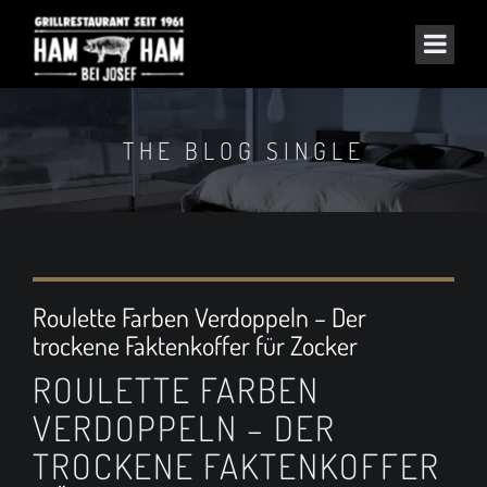
THE BLOG SINGLE
Roulette Farben Verdoppeln – Der
trockene Faktenkoffer für Zocker
ROULETTE FARBEN
VERDOPPELN – DER
TROCKENE FAKTENKOFFER