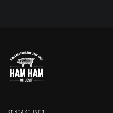
KONTAKT INFO