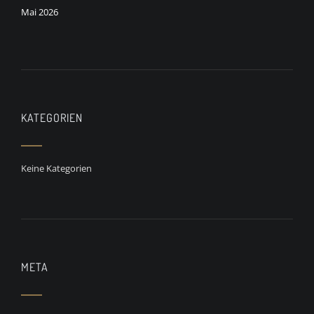
Mai 2026
KATEGORIEN
Keine Kategorien
META