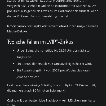
Starburst blinkt wie ein kaputter Neonreklame‑Button. Im
Vergleich dazu zieht ein Online‑Spielautomat mit Münzen 0,02 €
pro Dreh, also genau das, was du im Portemonnaie findest, wenn
du bei Mr Green 7 € min. Einzahlung machst.
lemon casino Gratisgeld jetzt sichern ohne Einzahlung – das kalte
Mathe‑Deluxe
Typische Fallen im „VIP“-Zirkus
„Free“ Spins, die nur gültig bis 23:59 Uhr des nächsten
Tages sind.
Ein Bonus, der erst ab 50 € Umsatz freigeschaltet wird.
Ein Auszahlungslimit von 200 € pro Woche, das kaum
jemand erreicht.
Und dann diese winzige Schriftgröße von 9 pt im T&C‑Abschnitt,
die man erst nach 30 Minuten Spiel merkt.
Casino mit den besten Live Blackjack – kein Märchen, nur harte
Zahlen