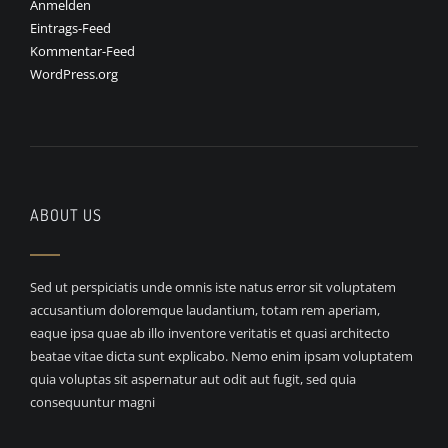
Anmelden
Eintrags-Feed
Kommentar-Feed
WordPress.org
ABOUT US
Sed ut perspiciatis unde omnis iste natus error sit voluptatem
accusantium doloremque laudantium, totam rem aperiam,
eaque ipsa quae ab illo inventore veritatis et quasi architecto
beatae vitae dicta sunt explicabo. Nemo enim ipsam voluptatem
quia voluptas sit aspernatur aut odit aut fugit, sed quia
consequuntur magni