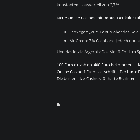
konstanten Hausvorteil von 2,7 %.
Neue Online Casinos mit Bonus: Der kalte F
LeoVegas: „VIP“-Bonus, aber das Geld 
Mr Green: 7 % Cashback, jedoch nur au
Und das letzte Ärgernis: Das Menü‑Font im Sp
100 Euro einzahlen, 400 Euro bekommen – da
Online Casino 1 Euro Lastschrift – Der harte D
Die besten Live-Casinos für harte Realisten