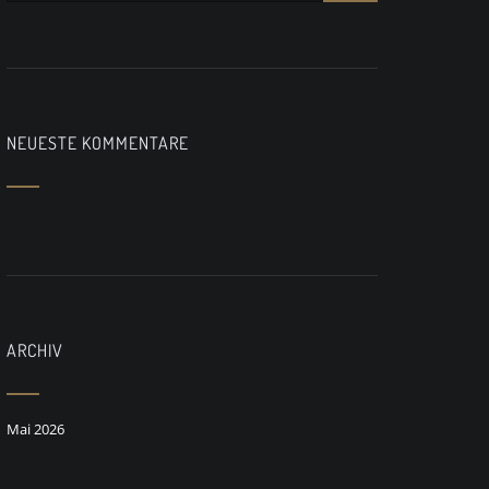
NEUESTE KOMMENTARE
ARCHIV
Mai 2026