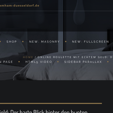
amham-duesseldorf.de
SHOP
NEW: MASONRY
NEW: FULLSCREEN
HOME
ONLINE ROULETTE MIT ECHTEM GELD: D
N PAGE
HTML5 VIDEO
SIDEBAR PARALLAX
eld: Der harte Blick hinter den bunten