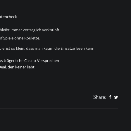
aktencheck
bleibt immer vertraglich verknüpft.
f Spiele ohne Roulette.
iel ist so klein, dass man kaum die Einsätze lesen kann.
s trügerische Casino‑Versprechen
eal, den keiner liebt
Share: