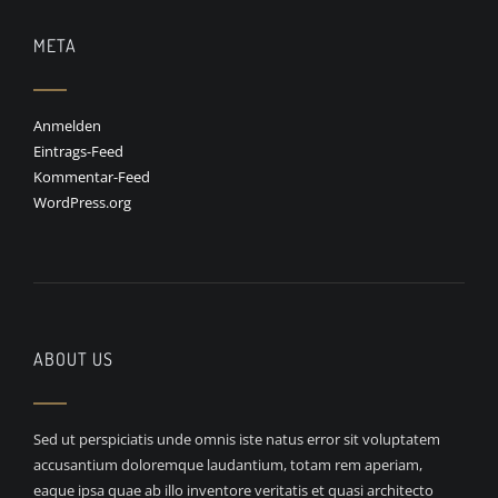
META
Anmelden
Eintrags-Feed
Kommentar-Feed
WordPress.org
ABOUT US
Sed ut perspiciatis unde omnis iste natus error sit voluptatem
accusantium doloremque laudantium, totam rem aperiam,
eaque ipsa quae ab illo inventore veritatis et quasi architecto