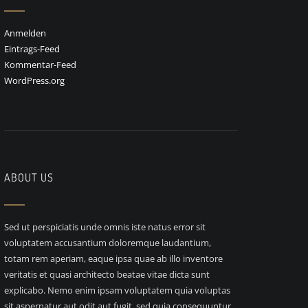
Anmelden
Eintrags-Feed
Kommentar-Feed
WordPress.org
ABOUT US
Sed ut perspiciatis unde omnis iste natus error sit
voluptatem accusantium doloremque laudantium,
totam rem aperiam, eaque ipsa quae ab illo inventore
veritatis et quasi architecto beatae vitae dicta sunt
explicabo. Nemo enim ipsam voluptatem quia voluptas
sit aspernatur aut odit aut fugit, sed quia consequuntur