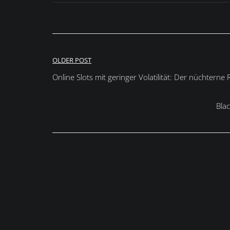
Beitragsnavigation
OLDER POST
Online Slots mit geringer Volatilität: Der nüchterne 
Bla