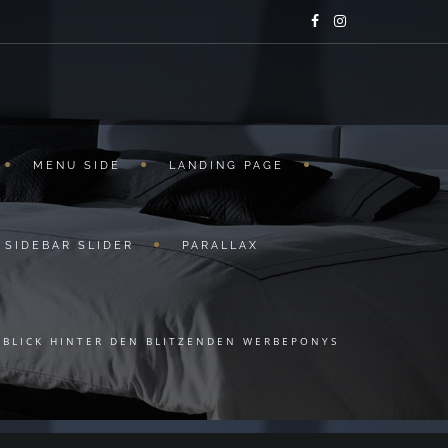
MENU SIDE
LANDING PAGE
SIDEBAR SLIDER
PARALLAX
 BLICK HINTER DEN BLITZENDEN WERBEPONYS