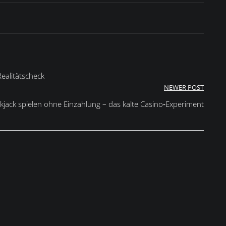
Realitätscheck
NEWER POST
ckjack spielen ohne Einzahlung – das kalte Casino‑Experiment