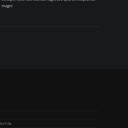
magni
orf.de