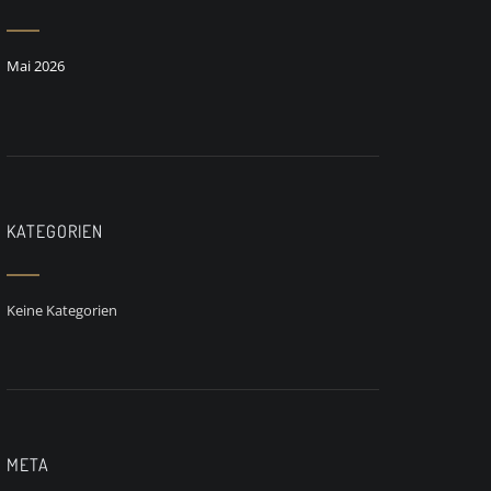
Mai 2026
KATEGORIEN
Keine Kategorien
META