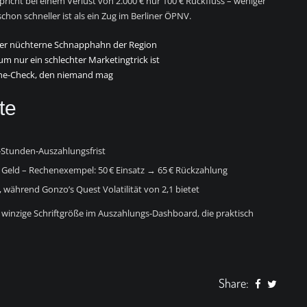
pricht bei einem Verlust von 2.000 € nur 100 € Rückfluss – weniger
t schon schneller ist als ein Zug im Berliner ÖPNV.
er nüchterne Schnapphahn der Region
 nur ein schlechter Marketingtrick ist
athe-Check, den niemand mag
te
‑Stunden‑Auszahlungsfrist
r Geld – Rechenexempel: 50 € Einsatz → 65 € Rückzahlung
, während Gonzo’s Quest Volatilität von 2,1 bietet
winzige Schriftgröße im Auszahlungs‑Dashboard, die praktisch
Share: