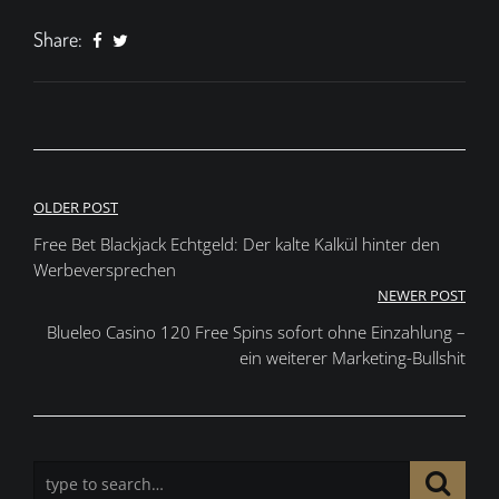
Share:
Beitragsnavigation
OLDER POST
Free Bet Blackjack Echtgeld: Der kalte Kalkül hinter den
Werbeversprechen
NEWER POST
Blueleo Casino 120 Free Spins sofort ohne Einzahlung –
ein weiterer Marketing-Bullshit