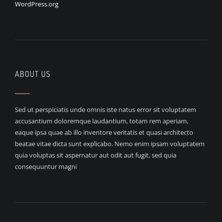
WordPress.org
ABOUT US
Sed ut perspiciatis unde omnis iste natus error sit voluptatem
accusantium doloremque laudantium, totam rem aperiam,
eaque ipsa quae ab illo inventore veritatis et quasi architecto
beatae vitae dicta sunt explicabo. Nemo enim ipsam voluptatem
quia voluptas sit aspernatur aut odit aut fugit, sed quia
consequuntur magni