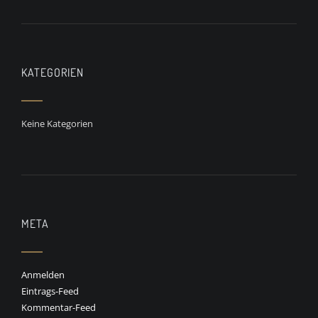
KATEGORIEN
Keine Kategorien
META
Anmelden
Eintrags-Feed
Kommentar-Feed