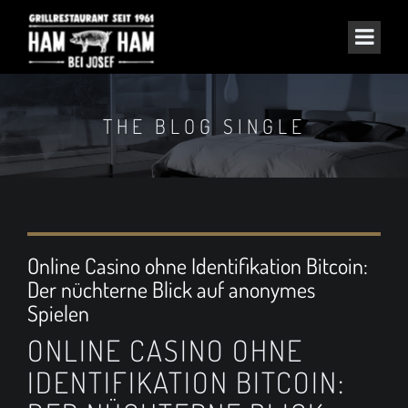
THE BLOG SINGLE
Online Casino ohne Identifikation Bitcoin:
Der nüchterne Blick auf anonymes
Spielen
ONLINE CASINO OHNE
IDENTIFIKATION BITCOIN: