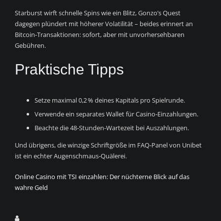
Starburst wirft schnelle Spins wie ein Blitz, Gonzo’s Quest
dagegen plündert mit höherer Volatilität – beides erinnert an
Bitcoin‑Transaktionen: sofort, aber mit unvorhersehbaren
Gebühren.
Praktische Tipps
Setze maximal 0,2 % deines Kapitals pro Spielrunde.
Verwende ein separates Wallet für Casino‑Einzahlungen.
Beachte die 48‑Stunden-Wartezeit bei Auszahlungen.
Und übrigens, die winzige Schriftgröße im FAQ‑Panel von Unibet
ist ein echter Augenschmaus‑Quälerei.
Online Casino mit TSI einzahlen: Der nüchterne Blick auf das
wahre Geld