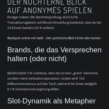
DER NÜCHTERNE BLICK
AUF ANONYMES SPIELEN
Einziger Haken: 0% Identitätsprüfung, doch 0,5 %
Transaktionsgebühr auf Bitcoin‑Einzahlung bedeutet, dass du bei
2 € Einsatz bereits 0,01 € verlierst.
Blackjack online mit Geld – Der spöttische Blick hinter den Karten
Brands, die das Versprechen
halten (oder nicht)
Bet365 bietet 5 % Cashback, aber das ist kein „gratis“ Geschenk,
sondern reine Verlustkompensation. Unibet wirft 10 €
Willkommensbonus auf den Tisch, während Mr Green lediglich
0,1 % Volumenrückvergütung liefert.
Slot‑Dynamik als Metapher