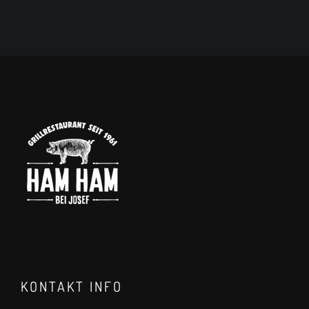
KONTAKT INFO