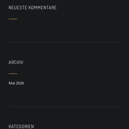
NEUESTE KOMMENTARE
ARCHIV
Mai 2026
KATEGORIEN