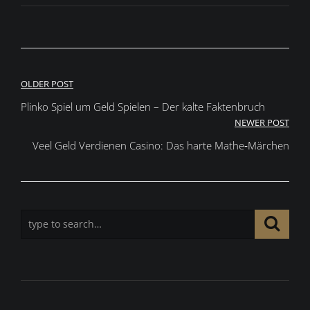
Beitragsnavigation
OLDER POST
Plinko Spiel um Geld Spielen – Der kalte Faktenbruch
NEWER POST
Veel Geld Verdienen Casino: Das harte Mathe‑Märchen