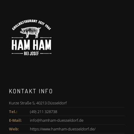
KONTAKT INFO
Kurze Straße 5, 40213 Düsseldorf
Tel.:
(49) 211 328738
E-Mail:
info@hamham-duesseldorf.de
Web:
https://www.hamham-duesseldorf.de/