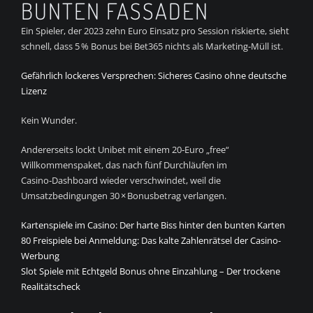
BUNTEN FASSADEN
Ein Spieler, der 2023 zehn Euro Einsatz pro Session riskierte, sieht
schnell, dass 5 % Bonus bei Bet365 nichts als Marketing‑Müll ist.
Gefährlich lockeres Versprechen: Sicheres Casino ohne deutsche
Lizenz
Kein Wunder.
Andererseits lockt Unibet mit einem 20‑Euro „free“
Willkommenspaket, das nach fünf Durchläufen im
Casino‑Dashboard wieder verschwindet, weil die
Umsatzbedingungen 30 × Bonus­betrag verlangen.
Kartenspiele im Casino: Der harte Biss hinter den bunten Karten
80 Freispiele bei Anmeldung: Das kalte Zahlenrätsel der Casino-
Werbung
Slot Spiele mit Echtgeld Bonus ohne Einzahlung – Der trockene
Realitätscheck