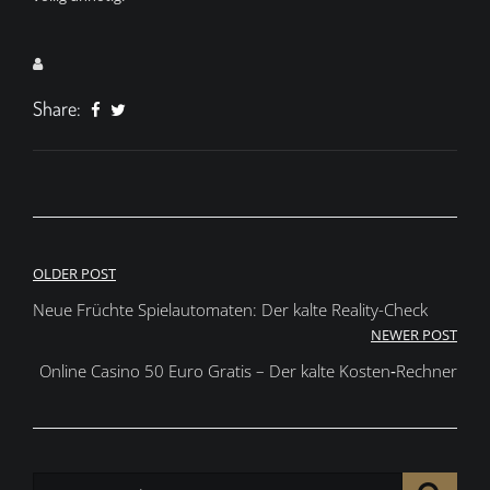
Share:
Beitragsnavigation
OLDER POST
Neue Früchte Spielautomaten: Der kalte Reality-Check
NEWER POST
Online Casino 50 Euro Gratis – Der kalte Kosten‑Rechner