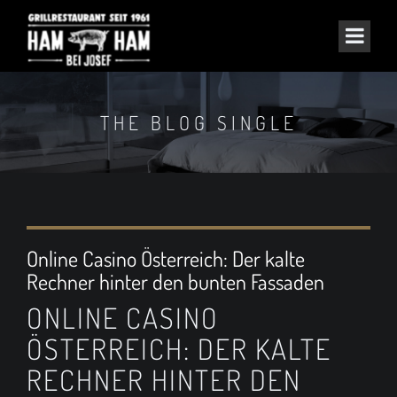
THE BLOG SINGLE
Online Casino Österreich: Der kalte
Rechner hinter den bunten Fassaden
ONLINE CASINO
ÖSTERREICH: DER KALTE
RECHNER HINTER DEN