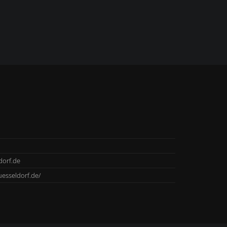
orf.de
esseldorf.de/