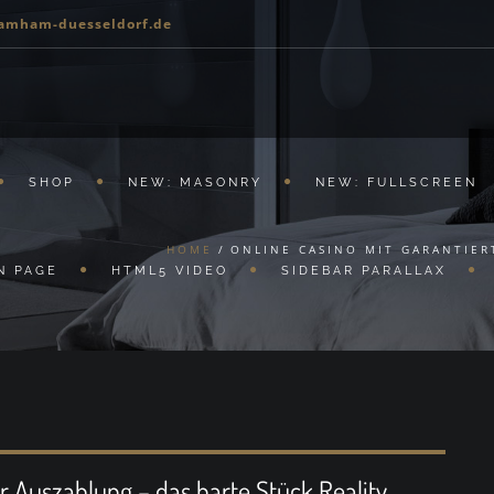
amham-duesseldorf.de
SHOP
NEW: MASONRY
NEW: FULLSCREEN
HOME
ONLINE CASINO MIT GARANTIER
N PAGE
HTML5 VIDEO
SIDEBAR PARALLAX
er Auszahlung – das harte Stück Reality