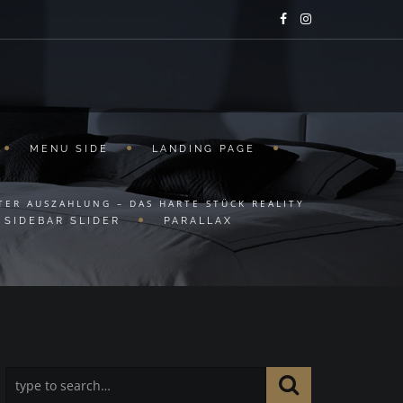
MENU SIDE
LANDING PAGE
TER AUSZAHLUNG – DAS HARTE STÜCK REALITY
SIDEBAR SLIDER
PARALLAX