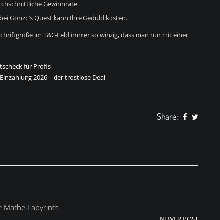
rchschnittliche Gewinnrate.
 bei Gonzo’s Quest kann Ihre Geduld kosten.
chriftgröße im T&C‑Feld immer so winzig, dass man nur mit einer
tscheck für Profis
Einzahlung 2026 – der trostlose Deal
Share:
e Mathe‑Labyrinth
NEWER POST