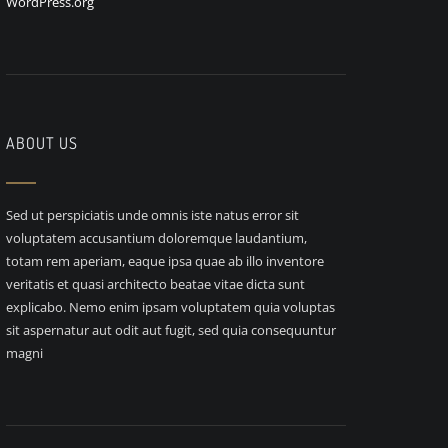
WordPress.org
ABOUT US
Sed ut perspiciatis unde omnis iste natus error sit
voluptatem accusantium doloremque laudantium,
totam rem aperiam, eaque ipsa quae ab illo inventore
veritatis et quasi architecto beatae vitae dicta sunt
explicabo. Nemo enim ipsam voluptatem quia voluptas
sit aspernatur aut odit aut fugit, sed quia consequuntur
magni