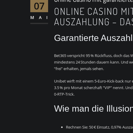
07
ONLINE CASINO MI
MAI
AUSZAHLUNG – DA
Garantierte Auszahl
Bet365 verspricht 95 % Rückfluss, doch das Wo
mindestens 24 Stunden dauern kann. Und weil
“frei” erhalten, jemals sehen.
Unibet wirft mit einem 5‑Euro‑Kick‑back nur
3.5 % pro Monat scherzhaft “VIP” nennt. Und d
0‑RTP‑Trick.
Wie man die Illusion
Rechnen Sie: 50 € Einsatz, 0,97% Ausz