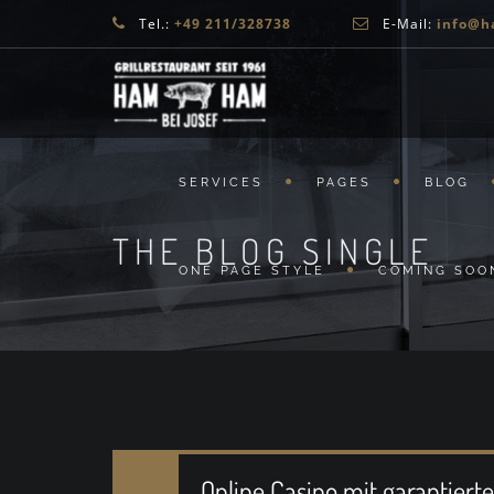
Tel.:
+49 211/328738
E-Mail:
info@h
SERVICES
PAGES
BLOG
THE BLOG SINGLE
ONE PAGE STYLE
COMING SOO
Online Casino mit garantiert