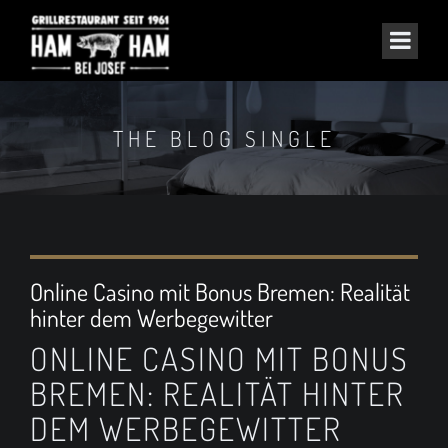
THE BLOG SINGLE
Online Casino mit Bonus Bremen: Realität
hinter dem Werbegewitter
ONLINE CASINO MIT BONUS
BREMEN: REALITÄT HINTER
DEM WERBEGEWITTER