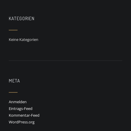
KATEGORIEN
Keine Kategorien
META
Anmelden
Eintrags-Feed
Kommentar-Feed
WordPress.org