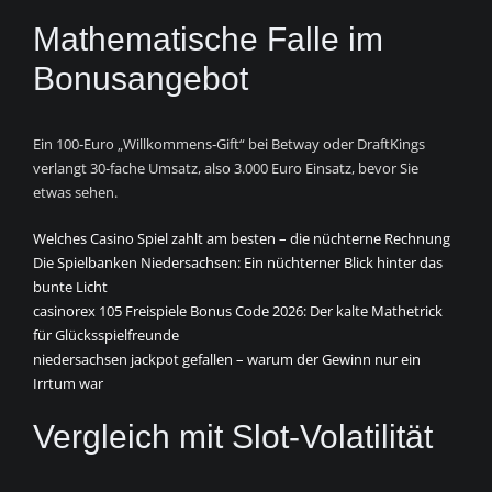
Mathematische Falle im
Bonusangebot
Ein 100‑Euro „Willkommens‑Gift“ bei Betway oder DraftKings
verlangt 30‑fache Umsatz, also 3.000 Euro Einsatz, bevor Sie
etwas sehen.
Welches Casino Spiel zahlt am besten – die nüchterne Rechnung
Die Spielbanken Niedersachsen: Ein nüchterner Blick hinter das
bunte Licht
casinorex 105 Freispiele Bonus Code 2026: Der kalte Mathetrick
für Glücksspielfreunde
niedersachsen jackpot gefallen – warum der Gewinn nur ein
Irrtum war
Vergleich mit Slot‑Volatilität