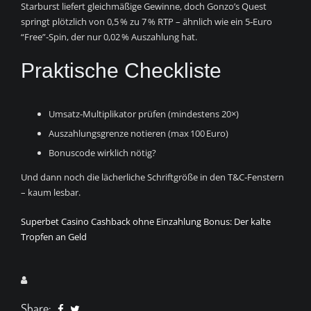
Starburst liefert gleichmäßige Gewinne, doch Gonzo’s Quest
springt plötzlich von 0,5 % zu 7 % RTP – ähnlich wie ein 5‑Euro
“Free”‑Spin, der nur 0,02 % Auszahlung hat.
Praktische Checkliste
Umsatz‑Multiplikator prüfen (mindestens 20×)
Auszahlungsgrenze notieren (max 100 Euro)
Bonuscode wirklich nötig?
Und dann noch die lächerliche Schriftgröße in den T&C‑Fenstern
– kaum lesbar.
Superbet Casino Cashback ohne Einzahlung Bonus: Der kalte
Tropfen an Geld
Share: