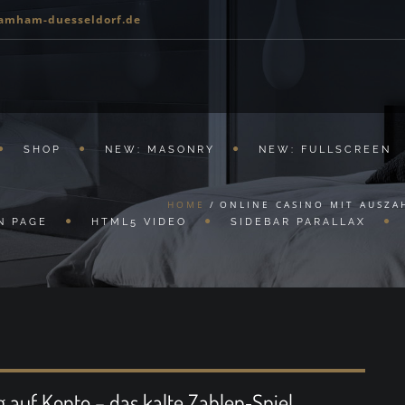
amham-duesseldorf.de
SHOP
NEW: MASONRY
NEW: FULLSCREEN
HOME
ONLINE CASINO MIT AUSZA
N PAGE
HTML5 VIDEO
SIDEBAR PARALLAX
 auf Konto – das kalte Zahlen‑Spiel