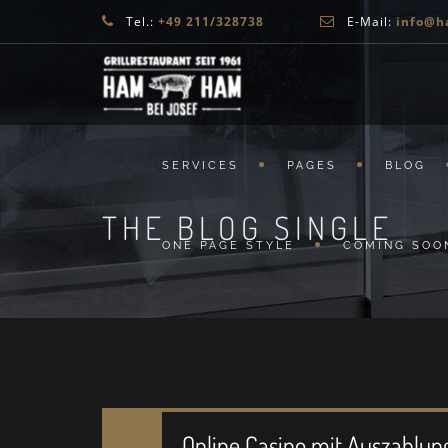
Tel.:
+49 211/328738
E-Mail:
info@h
SERVICES
PAGES
BLOG
THE BLOG SINGLE
ONE PAGE STYLE
COMING SOO
Online Casino mit Auszahlung