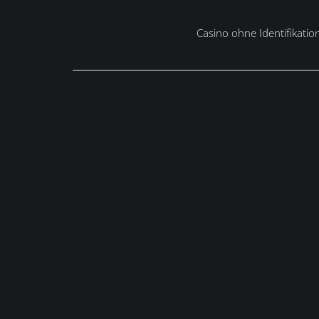
Casino ohne Identifikati