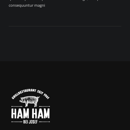
consequuntur magni