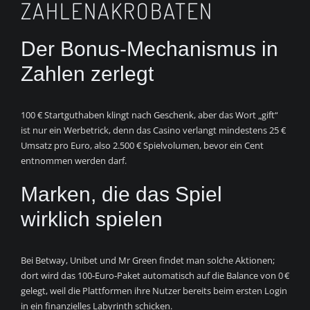
ZAHLENAKROBATEN
Der Bonus-Mechanismus in
Zahlen zerlegt
100 € Startguthaben klingt nach Geschenk, aber das Wort „gift“
ist nur ein Werbetrick, denn das Casino verlangt mindestens 25 €
Umsatz pro Euro, also 2.500 € Spielvolumen, bevor ein Cent
entnommen werden darf.
Marken, die das Spiel
wirklich spielen
Bei Betway, Unibet und Mr Green findet man solche Aktionen;
dort wird das 100‑Euro‑Paket automatisch auf die Balance von 0 €
gelegt, weil die Plattformen ihre Nutzer bereits beim ersten Login
in ein finanzielles Labyrinth schicken.