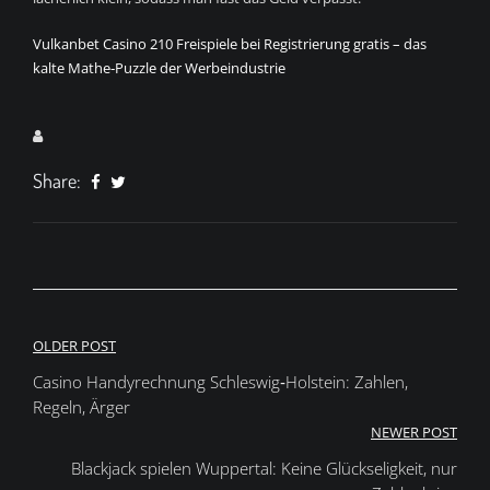
Vulkanbet Casino 210 Freispiele bei Registrierung gratis – das
kalte Mathe‑Puzzle der Werbeindustrie
Share:
Beitragsnavigation
OLDER POST
Casino Handyrechnung Schleswig‑Holstein: Zahlen,
Regeln, Ärger
NEWER POST
Blackjack spielen Wuppertal: Keine Glückseligkeit, nur