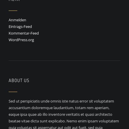
Anmelden
Eintrags-Feed
Kommentar-Feed
WordPress.org
ABOUT US
Sed ut perspiciatis unde omnis iste natus error sit voluptatem
accusantium doloremque laudantium, totam rem aperiam,
eaque ipsa quae ab illo inventore veritatis et quasi architecto
beatae vitae dicta sunt explicabo. Nemo enim ipsam voluptatem
quia voluptas sit aspernatur aut odit aut fugit, sed quia