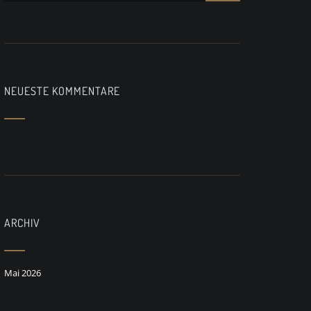
NEUESTE KOMMENTARE
ARCHIV
Mai 2026