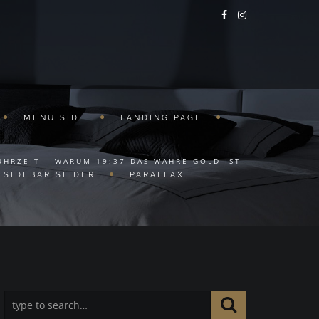
MENU SIDE
LANDING PAGE
UHRZEIT – WARUM 19:37 DAS WAHRE GOLD IST
SIDEBAR SLIDER
PARALLAX