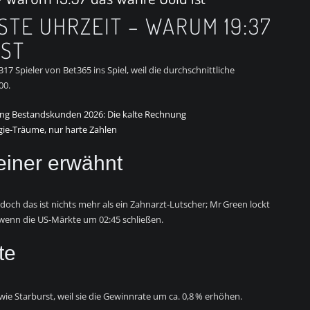
STE UHRZEIT – WARUM 19:37
IST
317 Spieler von Bet365 ins Spiel, weil die durchschnittliche
00.
ung Bestandskunden 2026: Die kalte Rechnung
gie‑Träume, nur harte Zahlen
keiner erwähnt
s, doch das ist nichts mehr als ein Zahnarzt‑Lutscher; Mr Green lockt
, wenn die US‑Märkte um 02:45 schließen.
te
 wie Starburst, weil sie die Gewinnrate um ca. 0,8 % erhöhen.