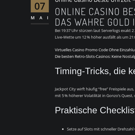
07
ONLINE CASINO BE
MAI
DAS WAHRE GOLD 
Bei 19:37 Uhr stürzen laut Serverlogs exakt 2 
Live‑Wette um 12 % höher ausfällt als um 21:
Virtuelles Casino Promo Code Ohne Einzahl
Die besten Retro‑Slots-Casinos: Keine Nostal
Timing‑Tricks, die 
Jackpot City wirft häufig “free” Freispiele au
mit 5 % höherer Volatilität in Gonzo’s Quest
Praktische Checklis
Setze auf Slots mit schneller Drehzahl