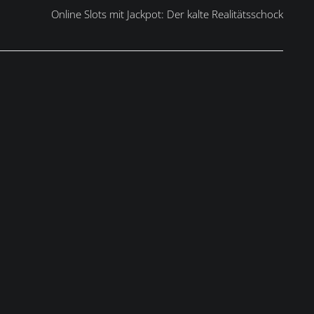
Online Slots mit Jackpot: Der kalte Realitätsschock