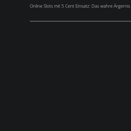
Online Slots mit 5 Cent Einsatz: Das wahre Ärgernis