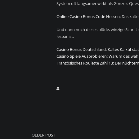
System oft langsamer wirkt als Gonzo’s Ques
Online Casino Bonus Code Hessen: Das kalt
Und dann noch dieses blöde, winzige Schrift
lesbar ist.
Casino Bonus Deutschland: Kaltes Kalkül stat
Casino Spiele Ausprobieren: Warum das wahre
Französisches Roulette Zahl 13: Der nüchtern
Beitragsnavigation
OLDER POST