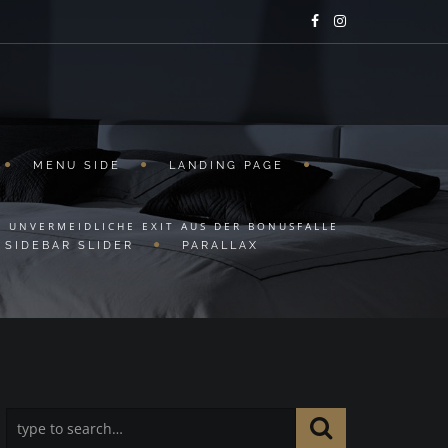
MENU SIDE
LANDING PAGE
 UNVERMEIDLICHE EXIT AUS DER BONUSFALLE
SIDEBAR SLIDER
PARALLAX