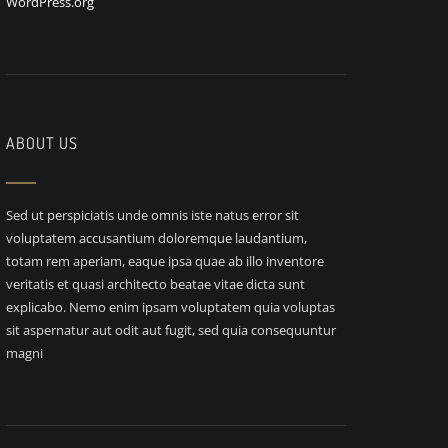
WordPress.org
ABOUT US
Sed ut perspiciatis unde omnis iste natus error sit
voluptatem accusantium doloremque laudantium,
totam rem aperiam, eaque ipsa quae ab illo inventore
veritatis et quasi architecto beatae vitae dicta sunt
explicabo. Nemo enim ipsam voluptatem quia voluptas
sit aspernatur aut odit aut fugit, sed quia consequuntur
magni