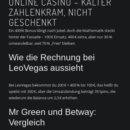
ONLINE CASINO – KALTER
ZAHLENKRAM, NICHT
GESCHENKT
Ein 400% Bonus klingt nach Jubel, doch die Mathematik steckt
hinter der Fassade – 100 € Einsatz, 400 € extra, aber nur 30‑%
umwandelbar, weil 70 % „Free“ bleiben.
Wie die Rechnung bei
LeoVegas aussieht
Bei LeoVegas bekommst du 200 € + 400 % bis 100 €, das heißt du
spielst mit 300 €, aber die Umsatzbindung beträgt 35 Spins, die
wiederum die Balance um 2,5 € erhöhen.
Mr Green und Betway:
Vergleich