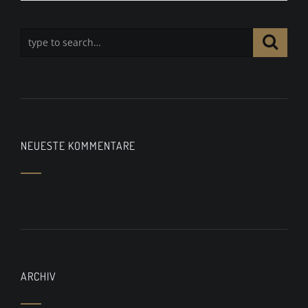
NEUESTE KOMMENTARE
ARCHIV