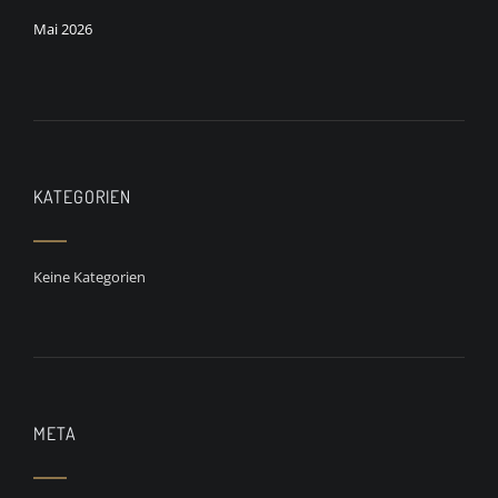
Mai 2026
KATEGORIEN
Keine Kategorien
META