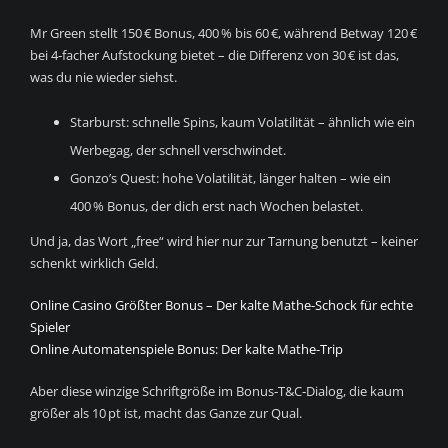
Mr Green stellt 150 € Bonus, 400 % bis 60 €, während Betway 120 €
bei 4‑facher Aufstockung bietet – die Differenz von 30 € ist das,
was du nie wieder siehst.
Starburst: schnelle Spins, kaum Volatilität – ähnlich wie ein
Werbegag, der schnell verschwindet.
Gonzo’s Quest: hohe Volatilität, länger halten – wie ein
400 % Bonus, der dich erst nach Wochen belastet.
Und ja, das Wort „free“ wird hier nur zur Tarnung benutzt – keiner
schenkt wirklich Geld.
Online Casino Größter Bonus – Der kalte Mathe-Schock für echte
Spieler
Online Automatenspiele Bonus: Der kalte Mathe-Trip
Aber diese winzige Schriftgröße im Bonus‑T&C‑Dialog, die kaum
größer als 10 pt ist, macht das Ganze zur Qual.