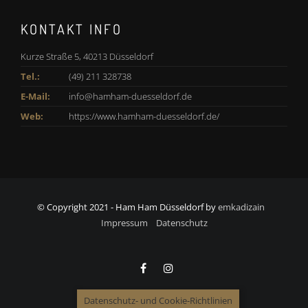
KONTAKT INFO
Kurze Straße 5, 40213 Düsseldorf
Tel.:
(49) 211 328738
E-Mail:
info@hamham-duesseldorf.de
Web:
https://www.hamham-duesseldorf.de/
© Copyright 2021 - Ham Ham Düsseldorf by
emkadizain
Impressum
Datenschutz
Datenschutz- und Cookie-Richtlinien