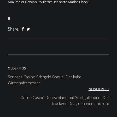
Maximaler Gewinn Roulette: Der harte Mathe-Check
Share:
Beitragsnavigation
OLDER POST
Seriöses Casino Echtgeld Bonus: Der kalte
Wirtschaftsmesser
NEWER POST
Online Casino Deutschland mit Startguthaben: Der
trockene Deal, den niemand lobt