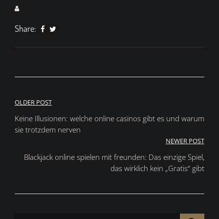
Share:
Beitragsnavigation
OLDER POST
Keine Illusionen: welche online casinos gibt es und warum
sie trotzdem nerven
NEWER POST
Blackjack online spielen mit freunden: Das einzige Spiel,
das wirklich kein „Gratis“ gibt