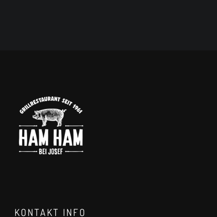
KONTAKT INFO