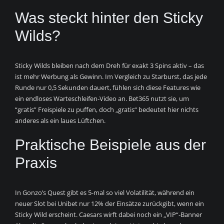
Was steckt hinter den Sticky
Wilds?
Sticky Wilds bleiben nach dem Dreh für exakt 3 Spins aktiv – das
ist mehr Werbung als Gewinn. Im Vergleich zu Starburst, das jede
Runde nur 0,5 Sekunden dauert, fühlen sich diese Features wie
ein endloses Warteschleifen‑Video an. Bet365 nutzt sie, um
“gratis” Freispiele zu puffen, doch „gratis“ bedeutet hier nichts
anderes als ein laues Lüftchen.
Praktische Beispiele aus der
Praxis
In Gonzo’s Quest gibt es 5‑mal so viel Volatilität, während ein
neuer Slot bei Unibet nur 12% der Einsätze zurückgibt, wenn ein
Sticky Wild erscheint. Caesars wirft dabei noch ein „VIP“‑Banner