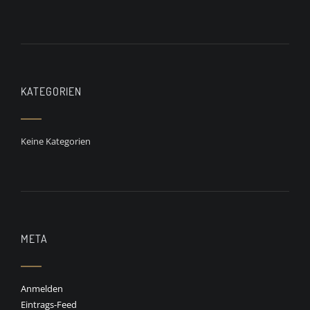
KATEGORIEN
Keine Kategorien
META
Anmelden
Eintrags-Feed