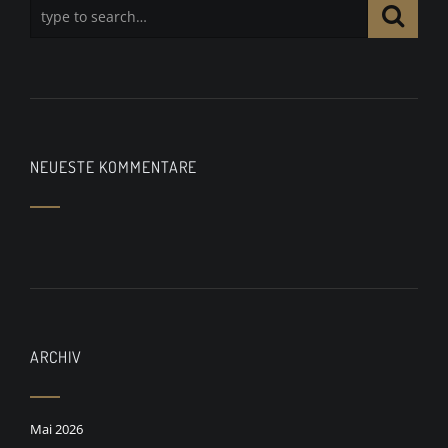
NEUESTE KOMMENTARE
ARCHIV
Mai 2026