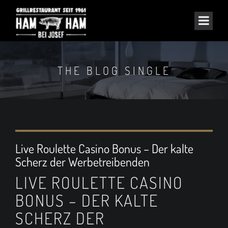
THE BLOG SINGLE
Live Roulette Casino Bonus – Der kalte
Scherz der Werbetreibenden
LIVE ROULETTE CASINO
BONUS – DER KALTE
SCHERZ DER