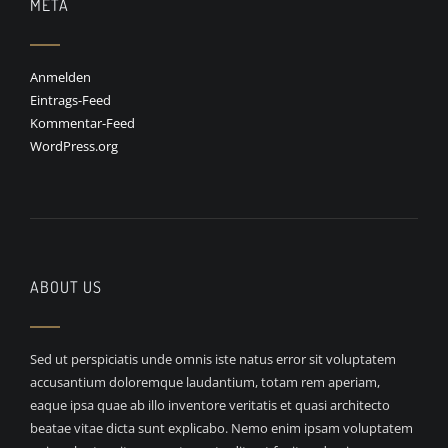
META
Anmelden
Eintrags-Feed
Kommentar-Feed
WordPress.org
ABOUT US
Sed ut perspiciatis unde omnis iste natus error sit voluptatem
accusantium doloremque laudantium, totam rem aperiam,
eaque ipsa quae ab illo inventore veritatis et quasi architecto
beatae vitae dicta sunt explicabo. Nemo enim ipsam voluptatem