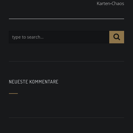
Karten‑Chaos
NEUESTE KOMMENTARE