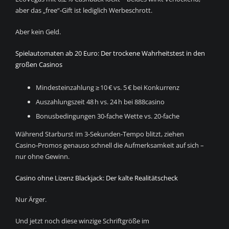
aber das „free“‑Gift ist lediglich Werbe­schrott.
Aber kein Geld.
Spielautomaten ab 20 Euro: Der trockene Wahrheitstest in den
großen Casinos
Mindesteinzahlung ≥ 10 € vs. 5 € bei Konkurrenz
Auszahlungszeit 48 h vs. 24 h bei 888casino
Bonusbedingungen 30‑fache Wette vs. 20‑fache
Während Starburst im 3‑Sekunden‑Tempo blitzt, ziehen
Casino‑Promos genauso schnell die Aufmerksamkeit auf sich –
nur ohne Gewinn.
Casino ohne Lizenz Blackjack: Der kalte Realitätscheck
Nur Ärger.
Und jetzt noch diese winzige Schriftgröße im